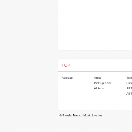
TOP
Release
Artist
Title
Pick-up Artist
Pick
All Artist
All 
All 
© Bandai Namco Music Live Inc.