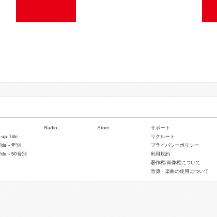
Radio
Store
サポート
-up Title
リクルート
Title - 年別
プライバシーポリシー
Title - 50音別
利用規約
著作権/肖像権について
音源・楽曲の使用について