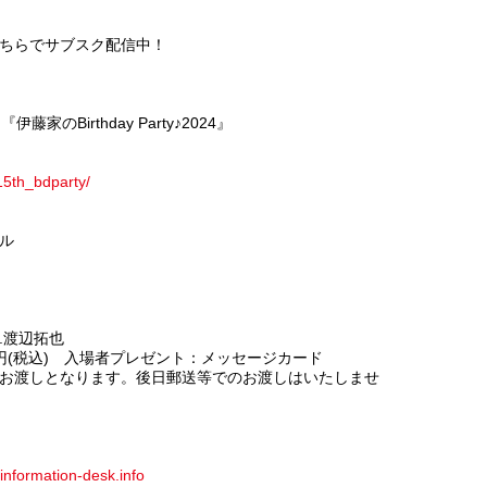
ちらでサブスク配信中！
のBirthday Party♪2024』
e15th_bdparty/
ル
.渡辺拓也
0円(税込) 入場者プレゼント：メッセージカード
お渡しとなります。後日郵送等でのお渡しはいたしませ
/information-desk.info