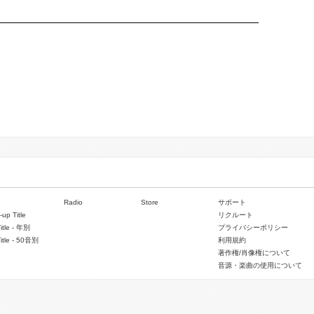
Radio
Store
サポート
-up Title
リクルート
Title - 年別
プライバシーポリシー
Title - 50音別
利用規約
著作権/肖像権について
音源・楽曲の使用について