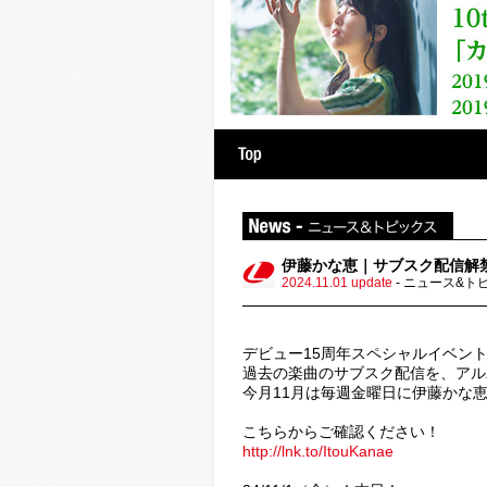
raphy
Discography
伊藤かな恵｜サブスク配信解
2024.11.01 update
- ニュース&ト
デビュー15周年スペシャルイベント『伊藤
過去の楽曲のサブスク配信を、アル
今月11月は毎週金曜日に伊藤かな
こちらからご確認ください！
http://lnk.to/ItouKanae