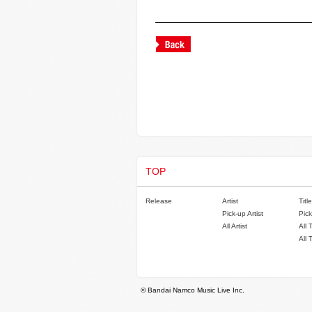
TOP
Release
Artist
Title
Pick-up Artist
Pick
All Artist
All 
All 
© Bandai Namco Music Live Inc.