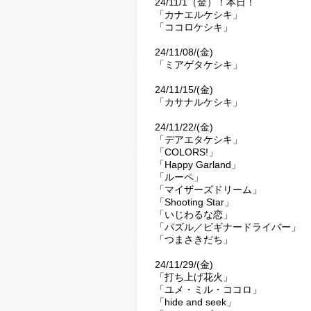
24/11/1（金）！本日！
「カナエルケシキ」
「ココロケシキ」
24/11/08/(金)
「ミアゲタケシキ」
24/11/15/(金)
「カサナルケシキ」
24/11/22/(金)
「デアエタケシキ」
「COLORS!」
「Happy Garland」
「ルーペ」
「マイザーズドリーム」
「Shooting Star」
「いじわるな恋」
「パズル／ビギナードライバー」
「つまさきだち」
24/11/29/(金)
「打ち上げ花火」
「ユメ・ミル・ココロ」
「hide and seek」