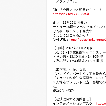
「メタメリズム」
新曲「今日までと明日からと」もこ
https://lnk.to/LZC-2885d
また、11月23日開催の
デビュー15周年スペシャルイベント『伊藤家
は現在一般チケット発売中！
くわしくはこちらから！
受付URL：
https://eplus.jp/itokana
【日時】2024年11月23日(
【会場】科学技術館サイエンスホー
＜昼の部＞13:30開場／14:30開演
＜夜の部＞17:30開場／18:30開演
【出演者】伊藤かな恵
【バンドメンバー】Key.宇田隆志 G
【チケット料金】全席指定 6,80
※入場者プレゼントは当日会場での
ん。
※3歳以上有料
【公演に関するお問合せ】
インフォメーションデスク：
https:/