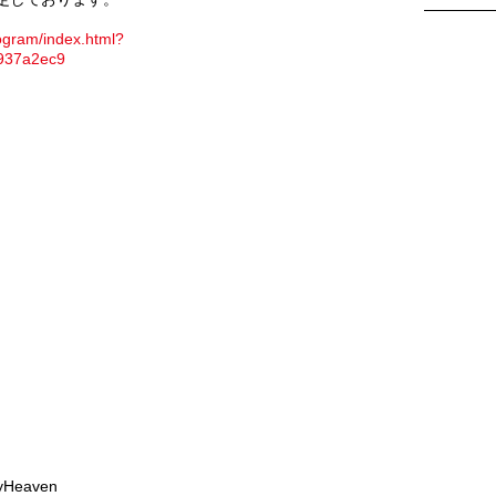
ogram/index.html?
937a2ec9
」
Heaven