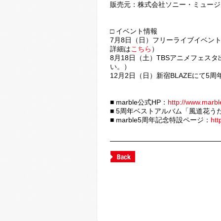
販売元：株式会社ソニー・ミュージ
□ イベント情報
7月8日（日）フリーライブイベント「
詳細は
こちら
）
8月18日（土）TBSアニメフェスタ
い。）
12月2日（日）新宿BLAZEにて5
■ marble公式HP：
http://www.marbl
■ 5周年ベストアルバム「風道花う
■ marble5周年記念特設ページ：
htt