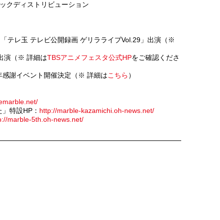
ックディストリビューション
テレ玉 テレビ公開録画 ゲリラライブVol.29」出演（※
出演（※ 詳細は
TBSアニメフェスタ公式HP
をご確認くださ
周年感謝イベント開催決定（※ 詳細は
こちら
）
emarble.net/
た」特設HP：
http://marble-kazamichi.oh-news.net/
p://marble-5th.oh-news.net/