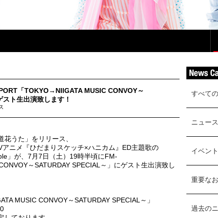
ORT「TOKYO→NIIGATA MUSIC CONVOY～
すべて
～」にゲスト生出演致します！
ス
ニュー
風道花うた」をリリース、
Vアニメ『ひだまりスケッチ×ハニカム』ED主題歌の
イベン
le」が、7月7日（土）19時半頃にFM-
IC CONVOY～SATURDAY SPECIAL～」にゲスト生出演致し
重要な
TA MUSIC CONVOY～SATURDAY SPECIAL～」
過去の
0
を予定しております。