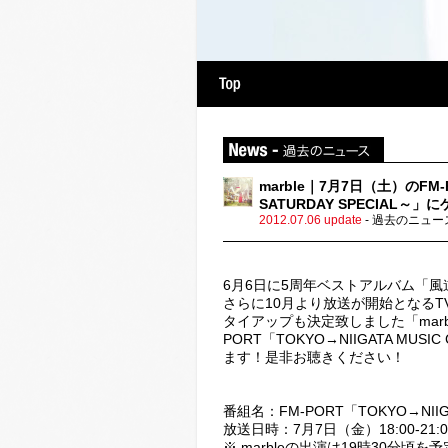
raphy
Discography
marble｜7月7日（土）のFM-P
SATURDAY SPECIAL
2012.07.06 update
- 過去のニュー
6月6日に5周年ベストアルバム「
さらに10月より放送が開始となるT
タイアップも決定致しました「marb
PORT「TOKYO→NIIGATA MUS
ます！是非お聴きください！
番組名：FM-PORT「TOKYO→NIIGA
放送日時：7月7日（金）18:00-21:0
※ marbleの出演は19時30分頃