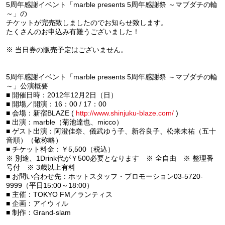
5周年感謝イベント「marble presents 5周年感謝祭 ～マブダチの輪
～」の
チケットが完売致しましたのでお知らせ致します。
たくさんのお申込み有難うございました！
※ 当日券の販売予定はございません。
5周年感謝イベント「marble presents 5周年感謝祭 ～マブダチの輪
～」公演概要
■ 開催日時：2012年12月2日（日）
■ 開場／開演：16：00 / 17：00
■ 会場：新宿BLAZE (
http://www.shinjuku-blaze.com/
)
■ 出演：marble（菊池達也、micco）
■ ゲスト出演：阿澄佳奈、儀武ゆう子、新谷良子、松来未祐（五十
音順）（敬称略）
■ チケット料金：￥5,500（税込）
※ 別途、1Drink代が￥500必要となります ※ 全自由 ※ 整理番
号付 ※ 3歳以上有料
■ お問い合わせ先：ホットスタッフ・プロモーション03-5720-
9999（平日15:00～18:00）
■ 主催：TOKYO FM／ランティス
■ 企画：アイウィル
■ 制作：Grand-slam