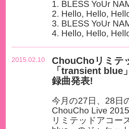
1. BLESS YoUr NA
2. Hello, Hello, Hell
3. BLESS YoUr NAME
4. Hello, Hello, Hello
ChouChoリ
2015.02.10
「transient
録曲発表!
今月の27日、28
ChouCho Live 2
リミテッドアコーステ