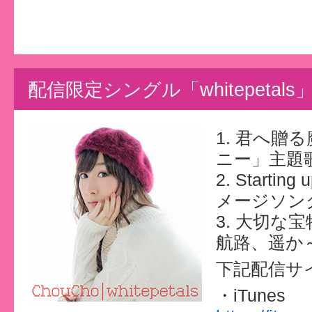
配信限定シングル「whitepetals
1. 君へ贈
ニー」主題歌
2. Star
メージソン
3. 大切な
航路、遥か～
下記配信サ
・iTunes