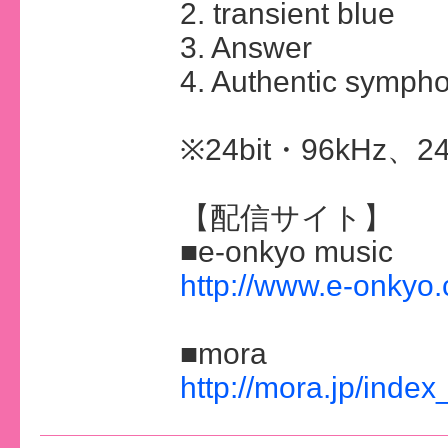
2. transient blue
3. Answer
4. Authentic sympho
※24bit・96kHz、
【配信サイト】
■e-onkyo music
http://www.e-onkyo
■mora
http://mora.jp/index