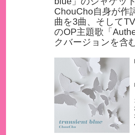
blue」のジャケ
ChouCho自身
曲を3曲、そしてT
のOP主題歌「Authe
クバージョンを含む