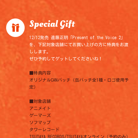
Special Gift
12/12発売 遠藤正明「Present of the Voice 2」
を、下記対象店舗にてお買い上げの方に特典をお渡
しします。
ぜひ予約してゲットしてくださいね！
■特典内容
オリジナルCANバッチ（缶バッチ全1種・ロゴ使用予
定）
■対象店舗
アニメイト
ゲーマーズ
ソフマップ
タワーレコード
TSUTAYA RECORDS/TSUTAYAオンライン（予約のみ）