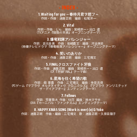
- INDEX -
1. Waiting for you
～春待月君ヲ想フ～
作詞・作曲：遠藤正明 編曲：松尾洋一
2. Vital
作詞・作曲：じん 編曲：宮崎京一・出口 遼
（TVアニメ『殺戮の天使』オープニングテーマ）
3.
爆竜戦隊アバレンジャー
作詞：吉元由美 作曲：岩崎貴文 編曲：河合英史
（特撮テレビドラマ『爆竜戦隊アバレンジャー』オープニングテーマ）
4.
笑いのありか
作詞・作曲：遠藤正明 編曲：三宅博文
5. FINAL
クロスファイト牙狼
作詞・作曲：遠藤正明 編曲：宮崎京一・出口 遼
（CR『牙狼FINAL』テーマ曲）
6.
星海を往く希望の歌
作詞：畑 亜貴 作曲：三宅博文 編曲：寺田志保
（PCゲーム『マブラヴ オルタネイティヴ クロニクルズ』『マブラヴ アンリミテッド
ザ・デイアフター』エンディングテーマ）
7. Fellows
作詞：芳賀敬太 作曲：KATE 編曲：鈴木マサキ
（OVA『カーニバル・ファンタズム』エンディングテーマ）
8. HAPPY XMAS SONG (Work is over) (e) & Yoko
作詞：遠藤正明 作曲・編曲：三宅博文 歌：遠藤正明・久保田陽子