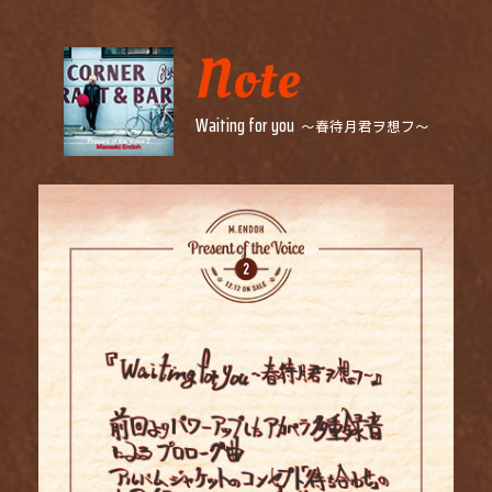
Note
Waiting for you
～春待月君ヲ想フ～