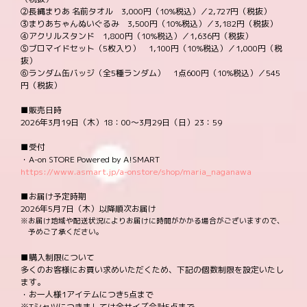
②長縄まりあ 名前タオル 3,000円（10%税込）／2,727円（税抜）
③まりあちゃんぬいぐるみ 3,500円（10%税込）／3,182円（税抜）
④アクリルスタンド 1,800円（10%税込）／1,636円（税抜）
⑤ブロマイドセット（5枚入り） 1,100円（10%税込）／1,000円（税
抜）
⑥ランダム缶バッジ（全5種ランダム） 1点600円（10%税込）／545
円（税抜）
■販売日時
2026年3月19日（木）18：00～3月29日（日）23：59
■受付
・A-on STORE Powered by A!SMART
https://www.asmart.jp/a-onstore/shop/maria_naganawa
■お届け予定時期
2026年5月7日（木）以降順次お届け
※お届け地域や配送状況によりお届けに時間がかかる場合がございますので、
予めご了承ください。
■購入制限について
多くのお客様にお買い求めいただくため、下記の個数制限を設定いたし
ます。
・お一人様1アイテムにつき5点まで
※Tシャツにつきましては全サイズ合計5点まで。