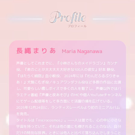
長縄まりあ
Maria Naganawa
声優としてこれまでに、『小林さんちのメイドラゴン』カンナ
役、『君のことが大大大大大好きな100人の彼女』好本 静役、
『はたらく細胞』血小板役、 2024年には『わんだふるぷりきゅ
あ！』犬飼こむぎ役／キュアワンダフル役など多数の作品に出演
し、可愛らしい癒しボイスで多くの人を魅了し、声優以外ではバ
ラエティ番組『声優と夜あそび』のMCや個人YouTubeチャンネル
にてゲーム配信等をして多方面にて活躍の場を広げている。
2025年12月24日に、ランティスレーベルより初のミニアルバム
を発売。
タイトルは「microcosmos」。——人は誰でも、心の中に小さな
宇宙を持っていて、それは他の誰にも侵されることのない、自分
だけの特別な世界。ときには他人と比べて落ち込んでしまうこと