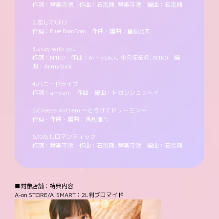
作詞：常楽寺澪 作曲：石黑剛, 常楽寺澪 編曲：石黑剛
2.恋してUFO
作詞：Blue BomBom 作曲・編曲：星銀乃丈
3.stay with you
作詞：N1K0 作曲：ArmySlick, 小久保祐希, N1K0 編
曲：ArmySlick
4.ハニードライブ
作詞：amyam 作曲・編曲：トガシシュウヘイ
5.Cheese Anthem ～とろけてドリーミン～
作詞・作曲・編曲：浅利進吾
6.わたしロマンティック
作詞：常楽寺澪 作曲：石黑剛, 常楽寺澪 編曲：石黑剛
■対象店舗：特典内容
A-on STORE/A!SMART：2L判ブロマイド