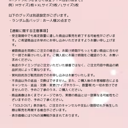
例）Mサイズ2枚＋XLサイズ3枚／Lサイズ5枚
以下のグッズは別途設定がございます。
・ランダム缶バッジ：お一人様20点まで
【通販に関する注意事項】
・受注期間中でも規定数量に達した商品は販売を終了する可能性がございま
す。ご希望商品はお早めにお申し込みいただきますようお願い申し上げま
す。
・複数商品を同時にご注文の場合は、お届け時期がもっとも遅い商品に合わせ
て一括でお届けいたします。ご購入前にお届け時期をご確認のうえ、お買い
求めください。
・発送のタイミングはご注文いただいた順番ではなく、ご注文内容や商品の納
品状況によって異なります。
・営利目的及び転売目的でのお申し込みはお断りいたします。
・不良品以外の返品・交換はできません。また、ご購入後のお客様都合による
キャンセル・返品・交換・変更(サイズやカラー、数量等)も一切お受けでき
ませんので、予めご了承のうえ、ご購入ください。
・商品画像はあくまでイメージであり、実際の商品とは一部異なる可能性もご
ざいますので、予めご了承ください。
・「SOLD OUT」表示後も、ご注文のキャンセルや支払い期限切れが発生した
際は販売を再開する場合がございます。
・表示価格には10%の消費税が含まれております。