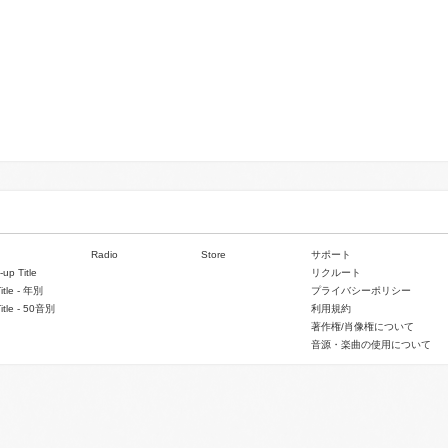
Radio
Store
サポート
-up Title
リクルート
Title - 年別
プライバシーポリシー
Title - 50音別
利用規約
著作権/肖像権について
音源・楽曲の使用について