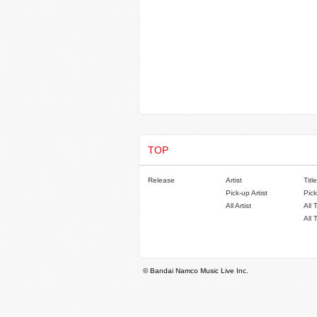
TOP
Release
Artist
Title
Pick-up Artist
Pick
All Artist
All 
All 
© Bandai Namco Music Live Inc.