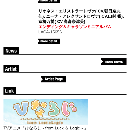
リオネス・エリストラートヴァ( CV.朝日奈丸
佳), ニーナ・アレクサンドロヴナ( CV.山村 響),
京橋万博( CV.高森奈津美)
エンディング＆キャラソンミニアルバム
LACA-15656
TRUE
TVアニメ「ひなろじ～from Luck ＆ Logic～」