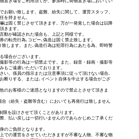
物置き場をご利用頂くか、参加時に荷物置き場においてい
でお願い致します。盗難、紛失に関して、運営スタッフ、
任を持ません。
嚇は固く禁じさせて頂きます。万が一発覚した場合は以降
頂きます。
言動が確認された場合も、上記と同様です。
券の転売行為､コピー､偽造は固く禁止致します。
り致します。また､偽造行為は犯罪行為にあたる為、即時警
る場合がございます。
撮影等の行為は一切禁止です。また、録音・録画・撮影等
みもご遠慮いただいております。
さい。係員の指示または注意事項に従って頂けない場合､
お断りする、または､イベント自体を中止する場合がござ
他のお客様のご迷惑となりますので禁止とさせて頂きま
場合（紛失・盗難等含む）においても再発行は致しません
な制限を設けさせて頂くことがあります。
際、払い戻しは一切行いませんのであらかじめご了承くだ
身のご負担となります。
上での運営をさせていただきますが不審な人物、不審な物