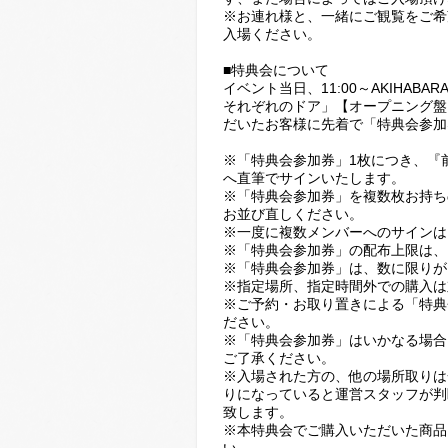
※お連れ様と、一緒にご観覧をご希
入場ください。
■特典会について
イベント当日、11:00～AKIHA
それぞれのドア」【オープニング盤
だいたお客様に先着で「特典会参加
※「特典会参加券」1枚につき、『
へ直筆でサインいたします。
※「特典会参加券」を複数枚お持ち
お並び直しください。
※一度に複数メンバーへのサインは
※「特典会参加券」の配布上限は、
※「特典会参加券」は、数に限りが
※指定場所、指定時間外での購入は
※ご予約・お取り置きによる「特典
ださい。
※「特典会参加券」はいかなる場合
ご了承ください。
※入場された方の、他の場所取りは
りになっていると運営スタッフが判
致します。
※本特典会でご購入いただいた商品