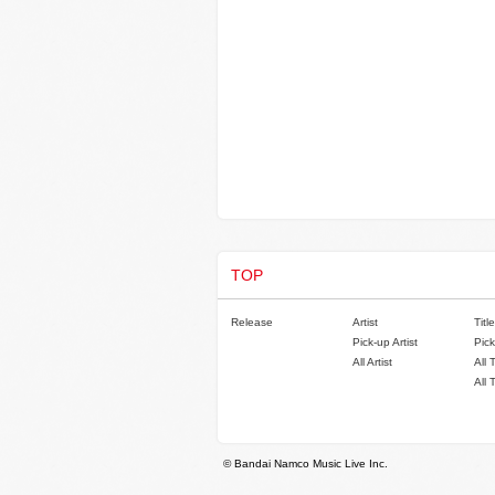
TOP
Release
Artist
Title
Pick-up Artist
Pick
All Artist
All 
All 
© Bandai Namco Music Live Inc.