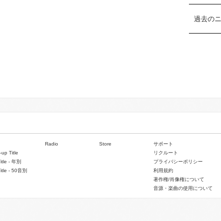
過去の
Radio
Store
サポート
-up Title
リクルート
Title - 年別
プライバシーポリシー
Title - 50音別
利用規約
著作権/肖像権について
音源・楽曲の使用について