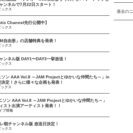
チャンネルで7月22日スタート！
ピックス
過去の
antis Channel先行公開中】
ピックス
「8M自由形」の店舗特典を発表！
ピックス
ャンネル版 DAY1〜DAY3一挙放送！
ピックス
「アニソン AAA Vol.8 ～JAM Projectとゆかいな仲間たち～」in
般発売決定！さらに様々な企画も発表！
ピックス
 「アニソン AAA Vol.8 ～JAM Projectとゆかいな仲間たち～」
弾アーティスト出演アーティスト発表！！
ライブ情報
 テレ朝チャンネル版 放送日決定！
ピックス