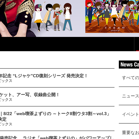
記念 “Lジャケ”CD復刻シリーズ 発売決定！
すべて
ピックス
ジャケット、アー写、収録曲公開！
ニュー
ピックス
rino）｜8/22「web喫茶よずりの ～トーク8割ウタ3割～vol.3」
イベン
決定
ピックス
重要な
アルバム発売記念 ラジオ「web喫茶よずりの」がパワーアップし