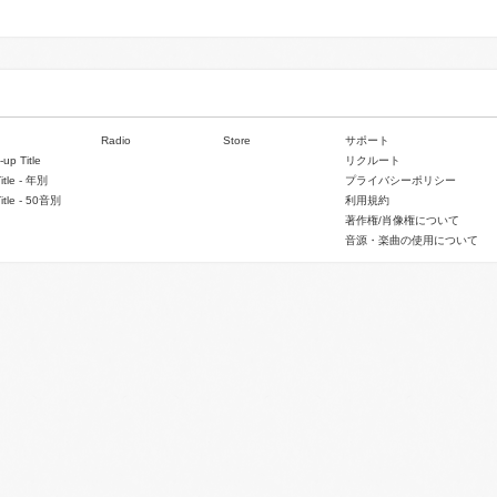
Radio
Store
サポート
-up Title
リクルート
Title - 年別
プライバシーポリシー
Title - 50音別
利用規約
著作権/肖像権について
音源・楽曲の使用について