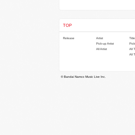
TOP
Release
Artist
Title
Pick-up Artist
Pick
All Artist
All 
All 
© Bandai Namco Music Live Inc.