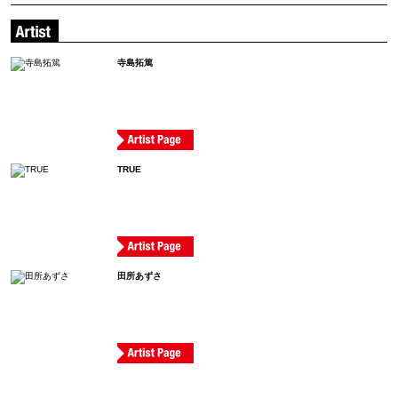
寺島拓篤
TRUE
田所あずさ