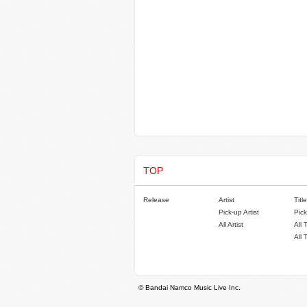
TOP
Release
Artist
Title
Pick-up Artist
Pick
All Artist
All 
All 
© Bandai Namco Music Live Inc.