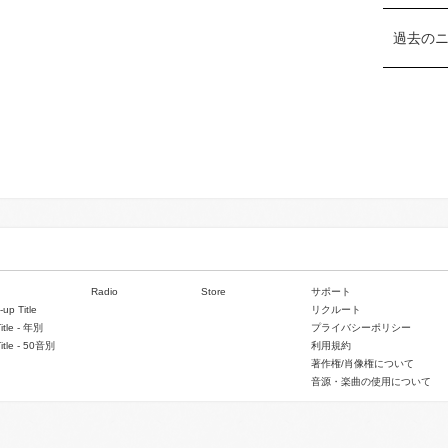
過去の
Radio
Store
サポート
-up Title
リクルート
Title - 年別
プライバシーポリシー
Title - 50音別
利用規約
著作権/肖像権について
音源・楽曲の使用について