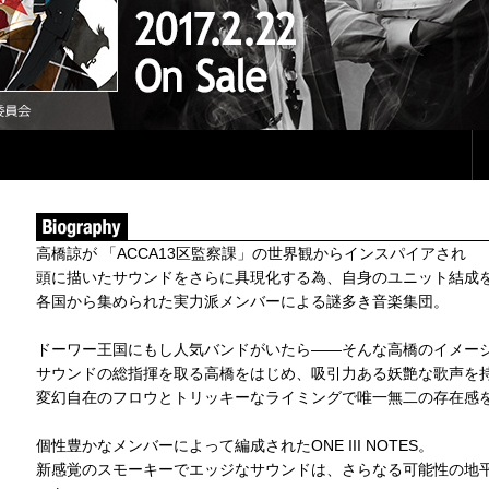
高橋諒が 「ACCA13区監察課」の世界観からインスパイアされ
頭に描いたサウンドをさらに具現化する為、自身のユニット結成
各国から集められた実力派メンバーによる謎多き音楽集団。
ドーワー王国にもし人気バンドがいたら――そんな高橋のイメー
サウンドの総指揮を取る高橋をはじめ、吸引力ある妖艶な歌声を持
変幻自在のフロウとトリッキーなライミングで唯一無二の存在感を放つ
個性豊かなメンバーによって編成されたONE III NOTES。
新感覚のスモーキーでエッジなサウンドは、さらなる可能性の地