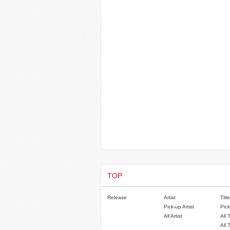
TOP
Release
Artist
Title
Pick-up Artist
Pick
All Artist
All 
All 