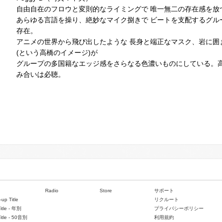
自由自在のフロウと変則的なライミングで 唯一無二の存在感を放
あらゆる言語を操り、絶妙なマイク捌きで ビートを支配するグル
存在。
アニメの世界から飛び出したような 長身と端正なマスク、岩に囲
(という高橋のイメージ)が
グループの多国籍なエッジ感をさらなる色濃いものにしている。
み合いは必聴。
Radio
Store
サポート
-up Title
リクルート
Title - 年別
プライバシーポリシー
Title - 50音別
利用規約