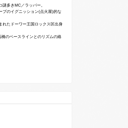
つ謎多きMC／ラッパー。
ープのイグニッション(点火屋)的な
まれたドーワー王国ロックス区出身
高橋のベースラインとのリズムの絡