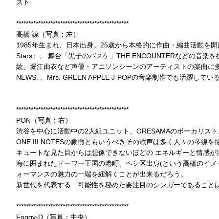
スト
**********************************************
高橋 諒（写真：左）
1985年生まれ、日本出身。25歳から本格的に作曲・編曲活動を開始。『レ
Stars』、 舞台「黒子のバスケ」THE ENCOUNTERなどの
紘、堀江由衣など声優・アニソンシーンのアーティストの楽曲に
NEWS. 、Mrs. GREEN APPLE J-POPの音楽制作でも活躍してい
**********************************************
PON（写真：右）
渋谷を中心に活動中の2人組ユニット、ORESAMAのボーカリスト
ONE III NOTESの象徴ともいうべきその歌声は多く人々の琴
キュートな見た目からは想像できないほどの エネルギーと情感が
海に囲まれたドーワー王国の港町、ペシ区出身(という高橋のイメ
ォーマンスの魅力の一端を紐解くことが出来るだろう。
新世代を代表する 可能性を秘めた要注目のシンガーであること
**********************************************
Foggy-D（写真：中央）