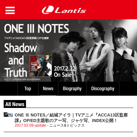
ONE Ⅲ NOTES／結城アイラ｜TVアニメ『ACCA13区監察
課』OP/ED主題歌のアー写、ジャケ写、INDEX公開！
2017.02.09 update
- ニュース&トピックス