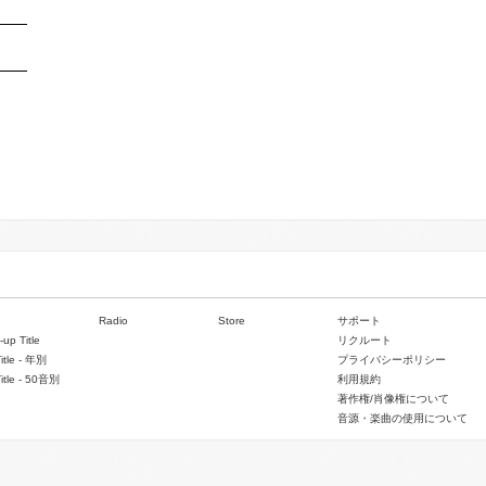
Radio
Store
サポート
-up Title
リクルート
Title - 年別
プライバシーポリシー
Title - 50音別
利用規約
著作権/肖像権について
音源・楽曲の使用について