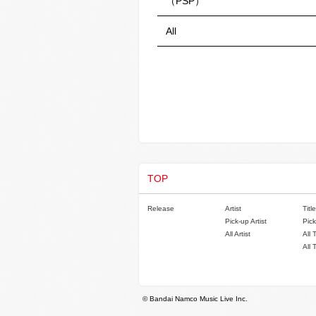
（PSP）
All
TOP
Release
Artist
Title
Pick-up Artist
Pick
All Artist
All 
All 
© Bandai Namco Music Live Inc.