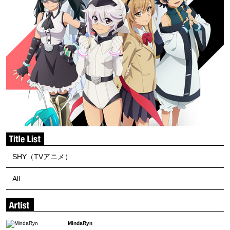
SHY（TVアニメ）
All
MindaRyn