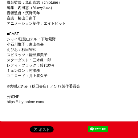
撮影監督：魚山真志（chiptune）
編集：内田恵（MarvyJack）
音響監督：濱野高年
音楽：椿山日南子
アニメーション制作：エイトビット
■CAST
シャイ/紅葉山テル：下地紫野
小石川惟子：東山奈央
えびお：杉田智和
スピリッツ：能登麻美子
スターダスト：三木眞一郎
レディ・ブラック：鈴代紗弓
ミェンロン：村瀬歩
ユニロード：井上喜久子
©実樹ぶきみ（秋田書店）／SHY製作委員会
公式HP
https://shy-anime.com/