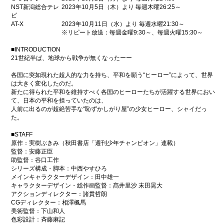
NST新潟総合テレ
2023年10月5日（木）より 毎週木曜26:25～
ビ
AT-X
2023年10月11日（水）より 毎週水曜21:30～
※リピート放送：毎週金曜9:30～、毎週火曜15:30～
■INTRODUCTION
21世紀半ば、地球から戦争が無くなったーー
各国に突如現れた超人的な力を持ち、平和を願う“ヒーロー”によって、世界
は大きく変化したのだ。
新たに得られた平和を維持すべく各国のヒーローたちが活躍する世界におい
て、日本の平和を担っていたのは、
人前に出るのが超絶苦手な“恥ずかしがり屋”の少女ヒーロー、シャイだっ
た。
■STAFF
原作：実樹ぶきみ（秋田書店「週刊少年チャンピオン」連載）
監督：安藤正臣
助監督：谷口工作
シリーズ構成・脚本：中西やすひろ
メインキャラクターデザイン：田中雄一
キャラクターデザイン・総作画監督：髙井里沙 末田晃大
アクションディレクター：諸貫哲朗
CGディレクター：相澤楓馬
美術監督：下山和人
色彩設計：斉藤麻記