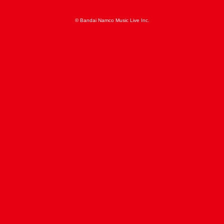
© Bandai Namco Music Live Inc.