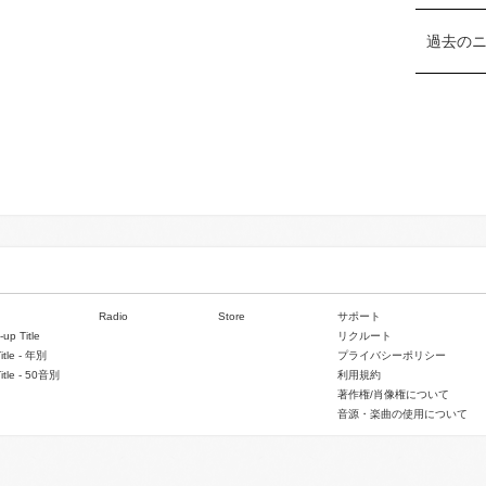
過去の
Radio
Store
サポート
-up Title
リクルート
Title - 年別
プライバシーポリシー
Title - 50音別
利用規約
著作権/肖像権について
音源・楽曲の使用について