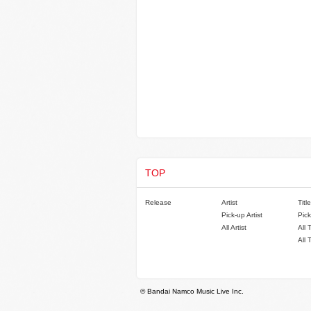
TOP
Release
Artist
Title
Pick-up Artist
Pick
All Artist
All 
All 
© Bandai Namco Music Live Inc.