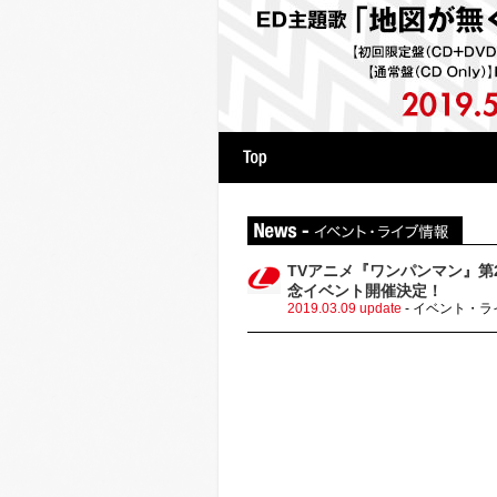
hy
Artist
番組情報
TVアニメ『ワンパンマン』
念イベント開催決定！
2019.03.09 update
- イベント・