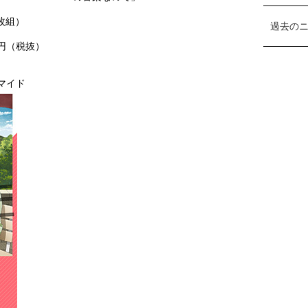
2枚組）
過去の
00円（税抜）
ロマイド