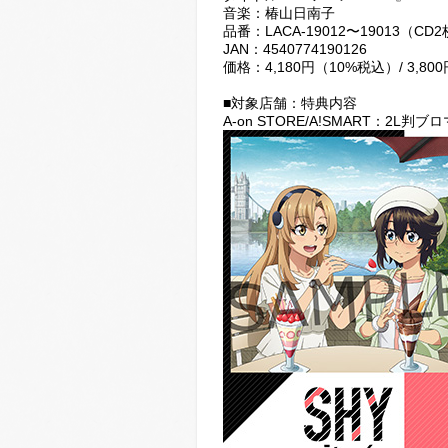
音楽：椿山日南子
品番：LACA-19012〜19013（CD
JAN：4540774190126
価格：4,180円（10%税込）/ 3,8
■対象店舗：特典内容
A-on STORE/A!SMART：2L判ブ