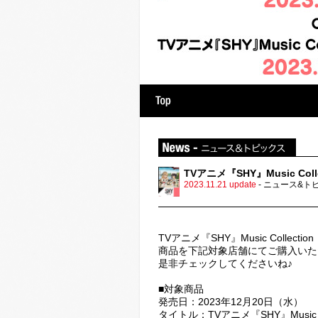
hy
Artist
番組情報
TVアニメ『SHY』Music C
2023.11.21 update
- ニュース&ト
TVアニメ『SHY』Music Colle
商品を下記対象店舗にてご購入いた
是非チェックしてくださいね♪
■対象商品
発売日：2023年12月20日（水）
タイトル：TVアニメ『SHY』Music C