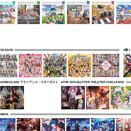
 SEASON
■聖
■ZWEIGLANZ アライアンス・スターダスト
■THE IDOLM@STER THE@TER CHALLENGE
 WAVE