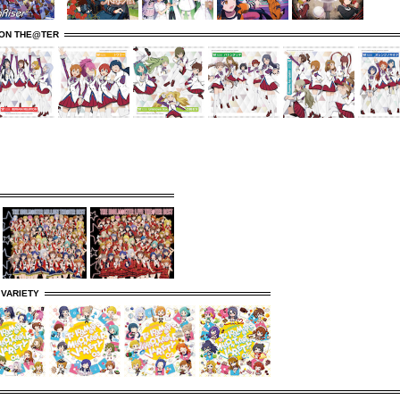
ION THE@TER
 VARIETY