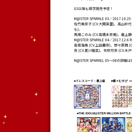
03以降も順次発売予定！
M@STER SPARKLE 03／2017.10.25
佐竹美奈子 (CV.大関英里)、高山紗代子
も)、
馬場このみ (CV.高橋未奈美)、最上静香
M@STER SPARKLE 04／2017.12.6 
高坂海美 (CV.上田麗奈)、野々原茜 (
奈 (CV.夏川椎菜)、矢吹可奈 (CV.木
M@STER SPARKEL 05～08の詳
■ドレスコード：最上級
■蝶々むすび
■THE IDOLM@STER MILLION BATTLE