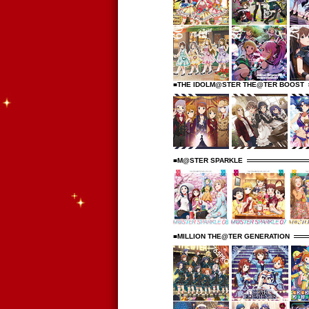
■THE IDOLM@STER THE@TER BOOST
■M@STER SPARKLE
■MILLION THE@TER GENERATION