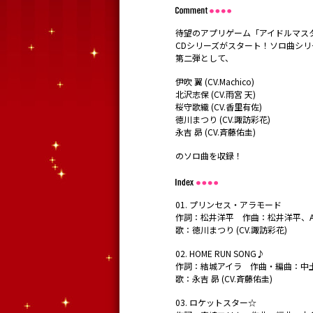
待望のアプリゲーム「アイドルマスタ
CDシリーズがスタート！ソロ曲シリーズ
第二弾として、
伊吹 翼 (CV.Machico)
北沢志保 (CV.雨宮 天)
桜守歌織 (CV.香里有佐)
徳川まつり (CV.諏訪彩花)
永吉 昴 (CV.斉藤佑圭)
のソロ曲を収録！
01. プリンセス・アラモード
作詞：松井洋平 作曲：松井洋平、Astro
歌：徳川まつり (CV.諏訪彩花)
02. HOME RUN SONG♪
作詞：結城アイラ 作曲・編曲：中
歌：永吉 昴 (CV.斉藤佑圭)
03. ロケットスター☆