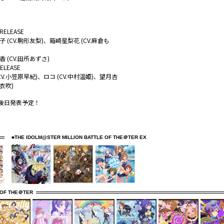
 RELEASE
 (CV.駒形友梨)、箱崎星梨花 (CV.麻倉も
 (CV.田所あずさ)
RELEASE
CV.小笠原早紀)、ロコ (CV.中村温姫)、望月杏
戸衣吹)
細は後日発表予定！
■THE IDOLM@STER MILLION BATTLE OF THE＠TER EX
 OF THE＠TER