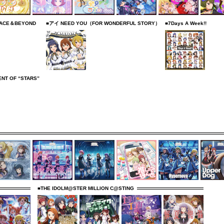
R ACE＆BEYOND
■アイ NEED YOU（FOR WONDERFUL STORY）
■7Days A Week!!
NT OF “STARS”
■THE IDOLM@STER MILLION C@STING