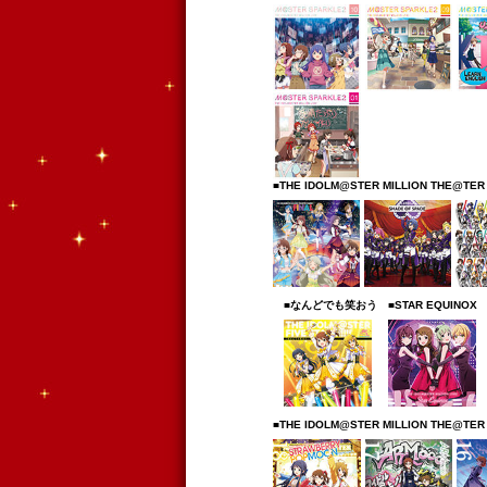
■THE IDOLM@STER MILLION THE@TER
■なんどでも笑おう
■STAR EQUINOX
■THE IDOLM@STER MILLION THE@TER