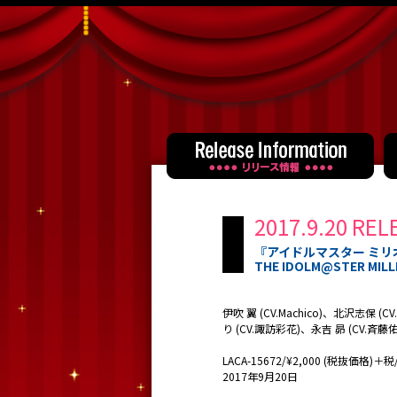
2017.9.20 REL
『アイドルマスター ミリ
THE IDOLM@STER MILLI
伊吹 翼 (CV.Machico)、北沢志保 
り (CV.諏訪彩花)、永吉 昴 (CV.斉藤
LACA-15672/¥2,000 (税抜価格)＋税/L
2017年9月20日