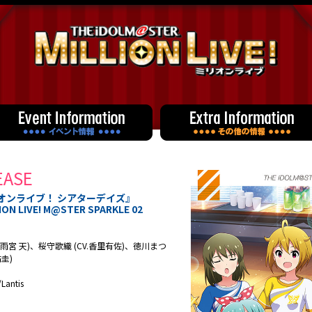
EASE
オンライブ！ シアターデイズ』
ON LIVE! M@STER SPARKLE 02
(CV.雨宮 天)、桜守歌織 (CV.香里有佐)、徳川まつ
佑圭)
antis