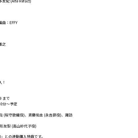
Arte Refact)
曲：EFFY
雅之
入！
9 まで
00分～予定
香里有佐 (桜守歌織役)、斉藤佑圭 (永吉昴役)、諏訪
駒形友梨 (高山紗代子役)
LE 03」との連動購入特典です。