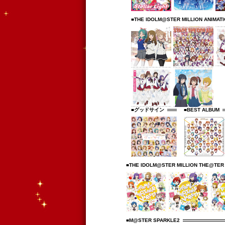
■THE IDOLM@STER MILLION ANIMAT
■グッドサイン
■BEST ALBUM
■THE IDOLM@STER MILLION THE@TER
■M@STER SPARKLE2