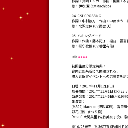
作詞：真崎エリカ 作曲・編曲：本多友紀 (
歌：伊吹 翼 (CV.Machico)
04. CAT CROSSING
作詞：中村彼方 作曲：中野ゆう 編
歌：北沢志保 (CV.雨宮 天)
05. ハミングバード
作詞・作曲：藤本記子 編曲：福富
歌：桜守歌織 (CV.香里有佐)
初回生産分限定特典：
都内近郊某所にて開催される、
購入者限定イベントへの応募券を封
日程：2017年11月12日(日)
応募期間：2017年11月1日 (水) 23:5
当選発表：2017年11月6日(月)19時
出演者：
[MS02] Machico (伊吹翼役)、
彩花 (徳川まつり役)
[MS03] 大関英里 (佐竹美奈子役)、
※10/25発売「M@STER SPARK