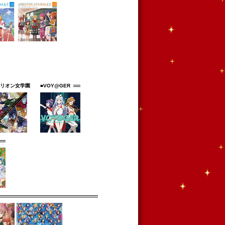
ミリオン女学園
■VOY@GER