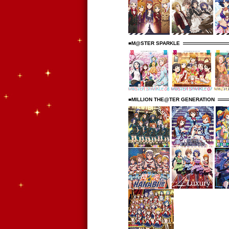
■M@STER SPARKLE
■MILLION THE@TER GENERATION