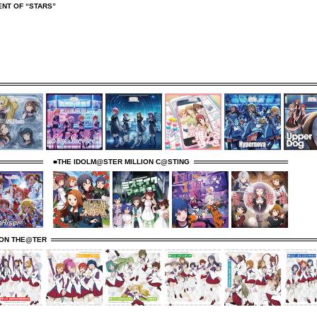
NT OF “STARS”
■THE IDOLM@STER MILLION C@STING
ION THE@TER