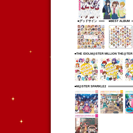
■グッドサイン
■BEST ALBUM
■THE IDOLM@STER MILLION THE@TER
■M@STER SPARKLE2