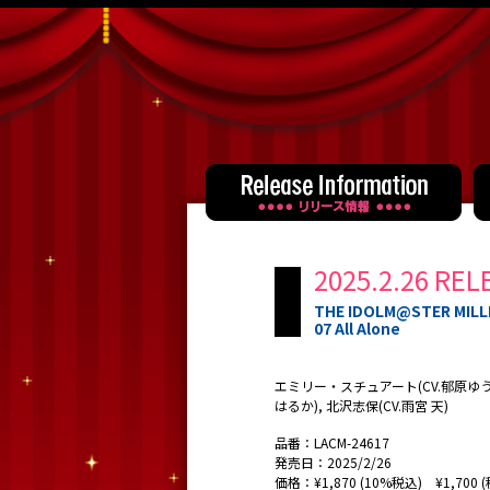
2025.2.26 REL
THE IDOLM@STER MIL
07 All Alone
エミリー・スチュアート(CV.郁原ゆう),
はるか), 北沢志保(CV.雨宮 天)
品番：LACM-24617
発売日：2025/2/26
価格：¥1,870 (10%税込) ¥1,700