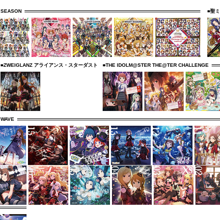
 SEASON
■聖
■ZWEIGLANZ アライアンス・スターダスト
■THE IDOLM@STER THE@TER CHALLENGE
 WAVE