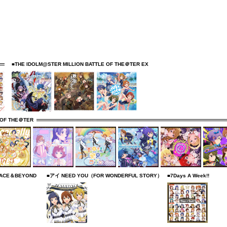
■THE IDOLM@STER MILLION BATTLE OF THE＠TER EX
 OF THE＠TER
R ACE＆BEYOND
■アイ NEED YOU（FOR WONDERFUL STORY）
■7Days A Week!!