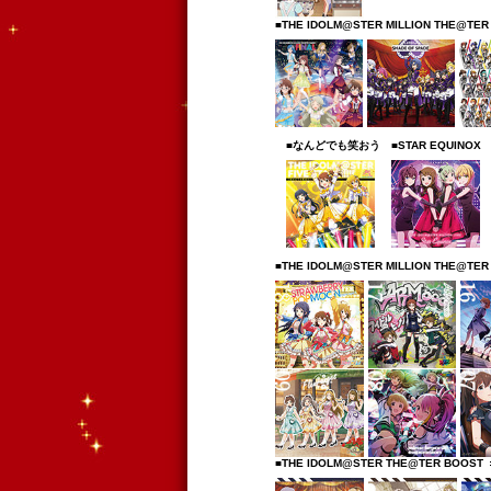
■THE IDOLM@STER MILLION THE@TER
■なんどでも笑おう
■STAR EQUINOX
■THE IDOLM@STER MILLION THE@TER
■THE IDOLM@STER THE@TER BOOST