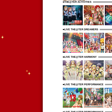
■THE@TER ACTIVITIES
■LIVE THE@TER DREAMERS
■LIVE THE@TER HARMONY
■LIVE THE@TER PERFORMANCE
■LIVE THE@TER PERFORMANCE