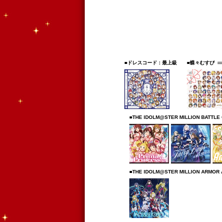
■ドレスコード：最上級
■蝶々むすび
■THE IDOLM@STER MILLION BATTLE
■THE IDOLM@STER MILLION ARMO