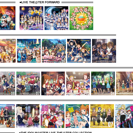
■LIVE THE@TER FORWARD
■THE IDOLM@STER LIVE THE@TER COLLECTION