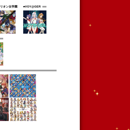
ミリオン女学園
■VOY@GER