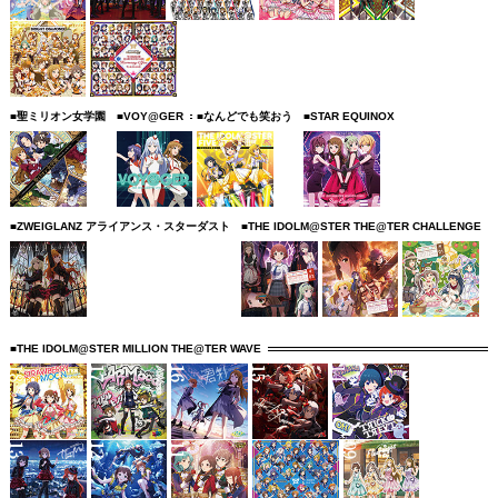
■聖ミリオン女学園
■VOY@GER
■なんどでも笑おう
■STAR EQUINOX
■ZWEIGLANZ アライアンス・スターダスト
■THE IDOLM@STER THE@TER CHALLENGE
■THE IDOLM@STER MILLION THE@TER WAVE