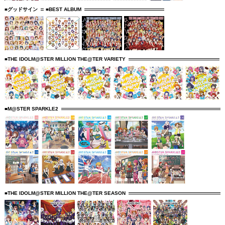
■グッドサイン
■BEST ALBUM
■THE IDOLM@STER MILLION THE@TER VARIETY
■M@STER SPARKLE2
■THE IDOLM@STER MILLION THE@TER SEASON