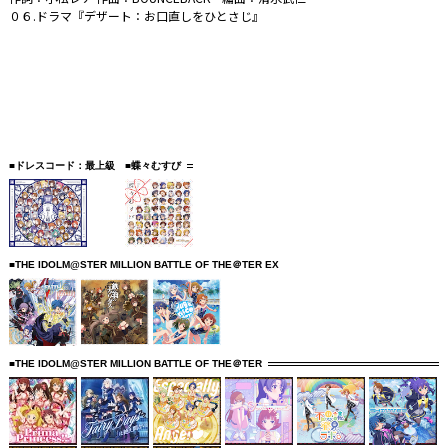
０６.ドラマ『デザート：お口直しをひとさじ』
■ドレスコード：最上級
■蝶々むすび
■THE IDOLM@STER MILLION BATTLE OF THE＠TER EX
■THE IDOLM@STER MILLION BATTLE OF THE＠TER