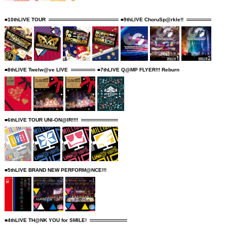
■10thLIVE TOUR
■9thLIVE ChoruSp@rkle!!
■8thLIVE Twelw@ve LIVE
■7thLIVE Q@MP FLYER!!! Reburn
■6thLIVE TOUR UNI-ON@IR!!!!
■5thLIVE BRAND NEW PERFORM@NCE!!!
■4thLIVE TH@NK YOU for SMILE!