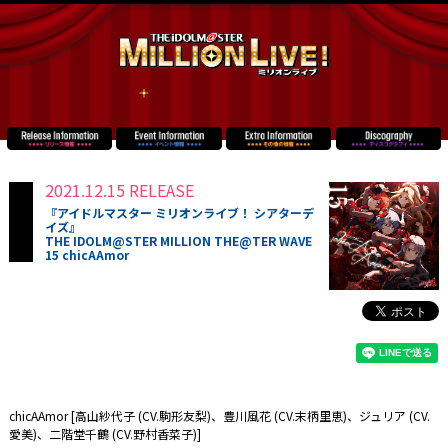
2021.12.15 RELEASE
『アイドルマスター ミリオンライブ！ シアターデ
イズ』
THE IDOLM@STER MILLION THE@TER WAVE
15 chicAAmor
chicAAmor [高山紗代子 (CV.駒形友梨)、豊川風花 (CV.末柄里恵)、ジュリア (CV.
愛美)、二階堂千鶴 (CV.野村香菜子)]