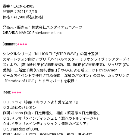
品番：LACM-14905
発売日：2021/12/15
価格：¥1,500 (税抜価格)
発売元・販売元：株式会社バンダイナムコアーツ
©BANDAI NAMCO Entertainment Inc.
シングルシリーズ「MILLION THE@TER WAVE」の第十五弾！
スマートフォン向けアプリ「アイドルマスター ミリオンライブ！シアターデイ
ズ」より、[高山紗代子 (CV.駒形友梨)、豊川風花 (CV.末柄里恵)、ジュリア (CV.
愛美)、二階堂千鶴 (CV.野村香菜子)]の4人による新ユニットchicAAmor!
ゲーム内イベントで使用される楽曲「深紅のパシオン」のほか、カップリング
「Paradox of LOVE」とドラマパートを収録！
０１.ドラマ『前菜：キッチンより愛を込めて』
０２.深紅のパシオン
作詞：leonn 作曲：日比野裕史 編曲：渡辺徹×日比野裕史
０３.ドラマ『メインディッシュ１：混沌のトルティージャ』
０４.ドラマ『メインディッシュ２：情熱のパエリア』
０５.Paradox of LOVE
作詞：小松レナ 作曲：BOUNCEBACK 編曲：清水武仁