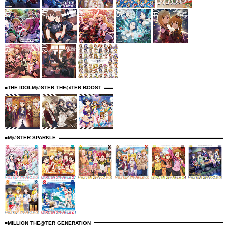
■THE IDOLM@STER THE@TER BOOST
■M@STER SPARKLE
■MILLION THE@TER GENERATION