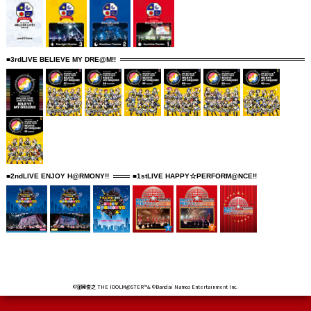
■3rdLIVE BELIEVE MY DRE@M!!
■2ndLIVE ENJOY H@RMONY!!
■1stLIVE HAPPY☆PERFORM@NCE!!
©窪岡俊之 THE IDOLM@STER™& ©Bandai Namco Entertainment Inc.