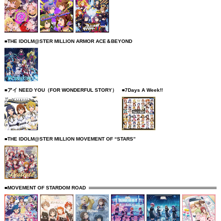
■THE IDOLM@STER MILLION ARMOR ACE＆BEYOND
■アイ NEED YOU（FOR WONDERFUL STORY）
■7Days A Week!!
■THE IDOLM@STER MILLION MOVEMENT OF “STARS”
■MOVEMENT OF STARDOM ROAD