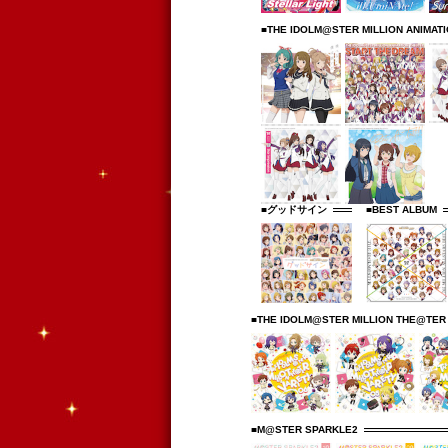
■THE IDOLM@STER MILLION ANIMAT
■グッドサイン
■BEST ALBUM
■THE IDOLM@STER MILLION THE@TER
■M@STER SPARKLE2