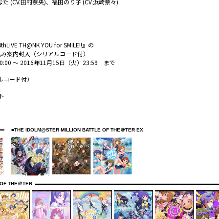
なた (CV.田村奈央)、福田のり子 (CV.浜崎奈々)
4thLIVE TH@NK YOU for SMILE!!』の
込み案内封入（シリアルコード付）
00 〜 2016年11月15日（火）23:59 まで
ルコード付）
ト
■THE IDOLM@STER MILLION BATTLE OF THE＠TER EX
 OF THE＠TER