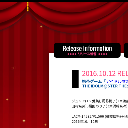
2016.10.12 RE
携帯ゲーム『
アイドルマ
THE IDOLM@STER THE@
ジュリア( CV.愛美), 周防桃子( CV.渡
田村奈央), 福田のり子( CV.浜崎奈々)
LACM-14532/¥1,500 (税抜価格)＋税/
2016年10月12日