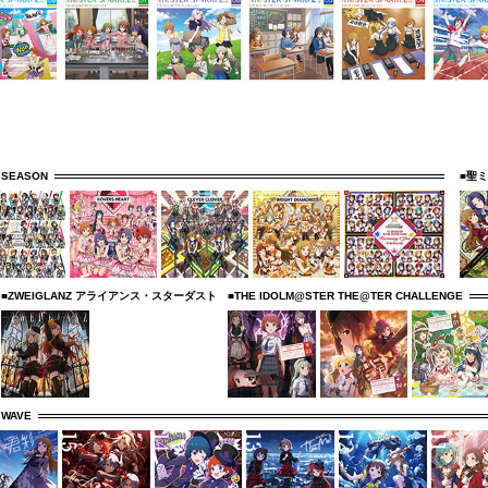
 SEASON
■聖
■ZWEIGLANZ アライアンス・スターダスト
■THE IDOLM@STER THE@TER CHALLENGE
 WAVE