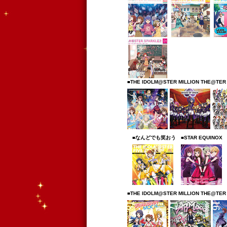
■THE IDOLM@STER MILLION THE@TER
■なんどでも笑おう
■STAR EQUINOX
■THE IDOLM@STER MILLION THE@TER