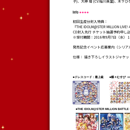
子)、大神 環 (CV.稲川英里)、木下ひ
初回生産分封入特典：
『THE IDOLM@STER MILLION LIVE! 
CD封入先行 チケット抽選予約申し
※受付期間：2016年9月7日（水） 10:
発売記念イベント応募案内（シリア
仕様： 描き下ろしイラストジャケッ
■ドレスコード：最上級
■蝶々むすび
■THE IDOLM@STER MILLION BATTLE