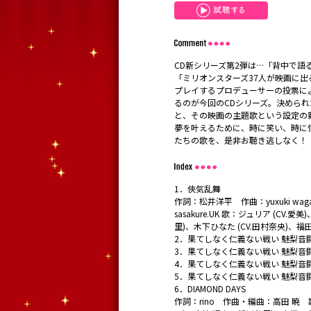
CD新シリーズ第2弾は…「背中で語
「ミリオンスターズ37人が映画に
プレイするプロデューサーの投票に
るのが今回のCDシリーズ。決めら
と、その映画の主題歌という設定の新
夢を叶えるために、時に笑い、時に
たちの歌を、是非お聴き逃しなく！
1．俠気乱舞
作詞：松井洋平 作曲：yuxuki waga (fh
sasakure.UK 歌：ジュリア (CV.愛
里)、木下ひなた (CV.田村奈央)、福田
2．果てしなく仁義ない戦い 魅梨音闘
3．果てしなく仁義ない戦い 魅梨音闘
4．果てしなく仁義ない戦い 魅梨音闘
5．果てしなく仁義ない戦い 魅梨音闘
6．DIAMOND DAYS
作詞：rino 作曲・編曲：高田 暁 歌