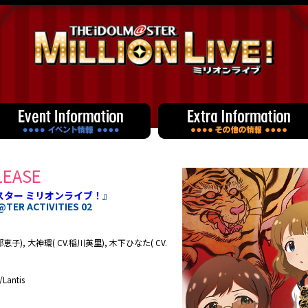
LEASE
スター ミリオンライブ！
』
TER ACTIVITIES 02
部恵子), 大神環( CV.稲川英里), 木下ひなた( CV.
Lantis