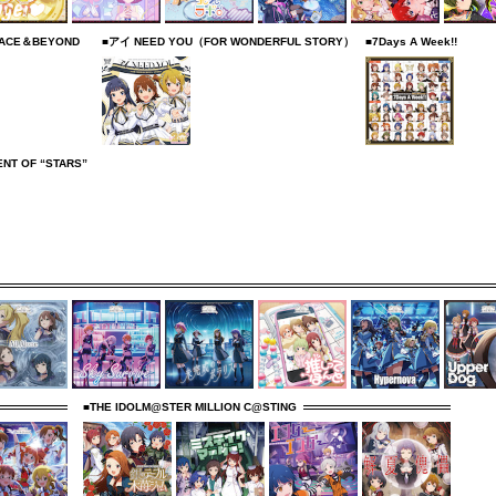
R ACE＆BEYOND
■アイ NEED YOU（FOR WONDERFUL STORY）
■7Days A Week!!
NT OF “STARS”
■THE IDOLM@STER MILLION C@STING