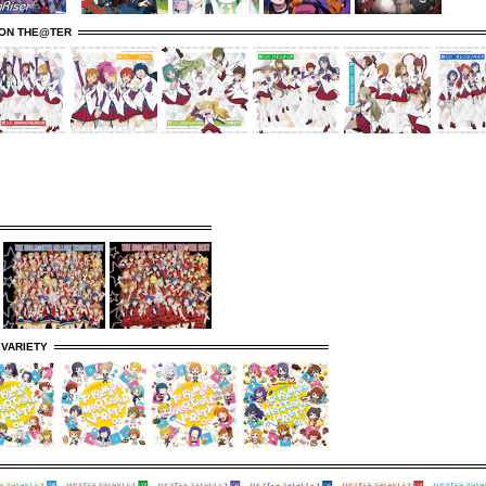
ION THE@TER
 VARIETY