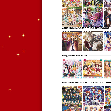
■THE IDOLM@STER THE@TER BOOST
■M@STER SPARKLE
■MILLION THE@TER GENERATION