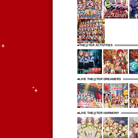
■THE@TER ACTIVITIES
■LIVE THE@TER DREAMERS
■LIVE THE@TER HARMONY