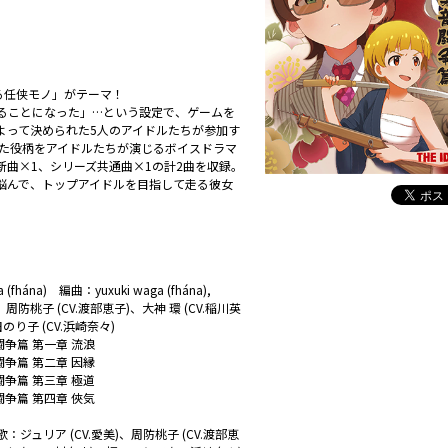
る任侠モノ」がテーマ！
出ることになった」…という設定で、ゲームを
よって決められた5人のアイドルたちが参加す
れた役柄をアイドルたちが演じるボイスドラマ
曲×1、シリーズ共通曲×1の計2曲を収録。
悩んで、トップアイドルを目指して走る彼女
ána) 編曲：yuxuki waga (fhána),
美)、周防桃子 (CV.渡部恵子)、大神 環 (CV.稲川英
のり子 (CV.浜崎奈々)
争篇 第一章 流浪
争篇 第二章 因縁
争篇 第三章 極道
争篇 第四章 俠気
：ジュリア (CV.愛美)、周防桃子 (CV.渡部恵