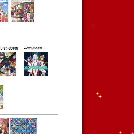
ミリオン女学園
■VOY@GER