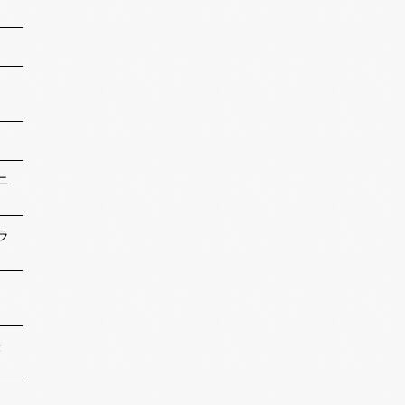
ニ
ラ
映