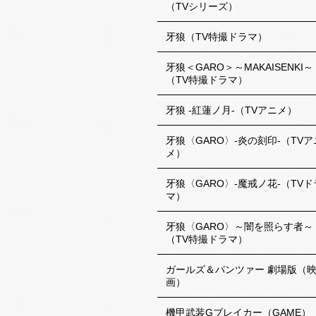
（TVシリーズ）
牙狼（TV特撮ドラマ）
牙狼＜GARO＞～MAKAISENKI～
（TV特撮ドラマ）
牙狼 -紅蓮ノ月-（TVアニメ）
牙狼〈GARO〉-炎の刻印-（TVア
メ）
牙狼〈GARO〉-魔戒ノ花-（TVド
マ）
牙狼〈GARO〉～闇を照らす者～
（TV特撮ドラマ）
ガールズ＆パンツァー 劇場版（
画）
機甲武装Gブレイカー（GAME）