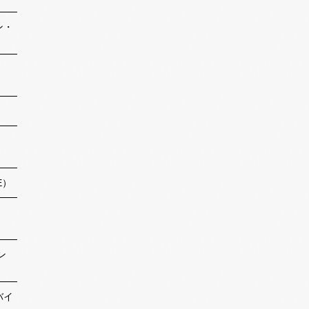
ン・
）
E）
ン
バイ