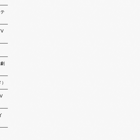
（テ
TV
（劇
メ）
V
イ
）