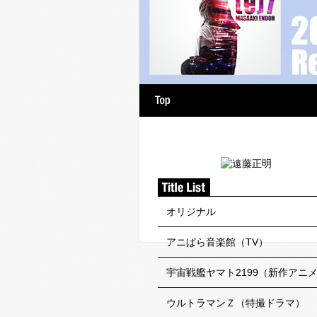
raphy
Discography
オリジナル
アニぱら音楽館（TV）
宇宙戦艦ヤマト2199（新作アニ
ウルトラマンＺ（特撮ドラマ）