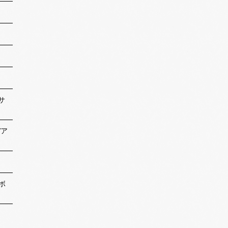
サ
Vア
ボ