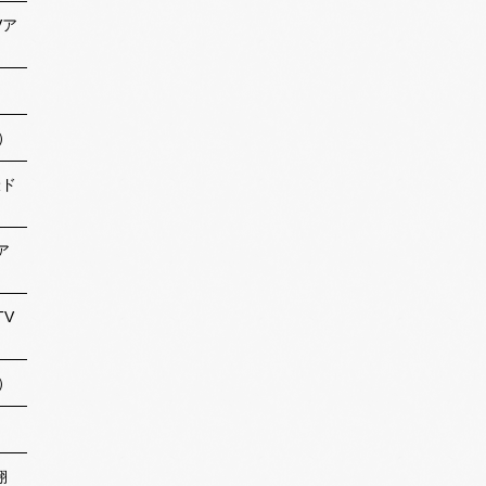
Vア
）
撮ド
ア
TV
）
翔