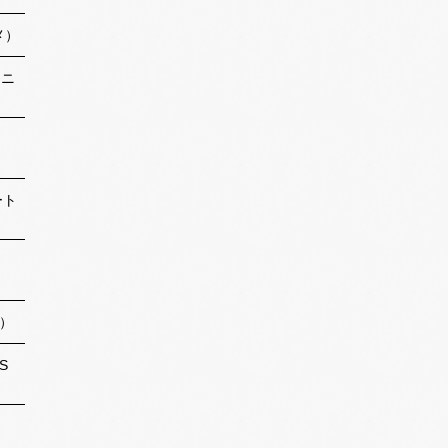
メ）
アニ
ート
）
S