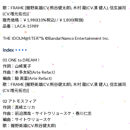
歌：FRAME [握野英雄(CV.熊谷健太郎), 木村 龍(CV.濱 健人), 信玄誠司
(CV.増元拓也)]
販売価格：￥1,980(10%税込) / ￥1,800(税抜)
品番：LACA-15989
THE IDOLM@STER™& ©Bandai Namco Entertainment Inc.
Index
★★★★
01 ONE to DREAM！
作詞：山崎寛子
作曲：本多友紀(Arte Refact）
編曲：脇 眞富(Arte Refact)
歌：FRAME [握野英雄(CV.熊谷健太郎), 木村 龍(CV.濱 健人), 信玄誠司
(CV.増元拓也)]
02 アトモスフィア
作詞：真崎エリカ
作曲：前迫潤哉・サイトウリョースケ・春川仁志
編曲：サイトウリョースケ
歌：握野英雄(CV.熊谷健太郎)