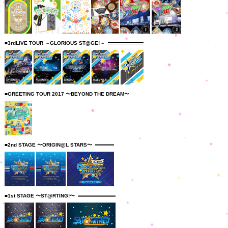
■3rdLIVE TOUR ～GLORIOUS ST@GE!～
■GREETING TOUR 2017 〜BEYOND THE DREAM〜
■2nd STAGE 〜ORIGIN@L STARS〜
■1st STAGE 〜ST@RTING!〜