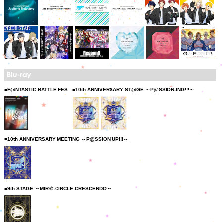
■F@NTASTIC BATTLE FES
■10th ANNIVERSARY ST@GE ～P@SSION-ING!!!～
■10th ANNIVERSARY MEETING ～P@SSION UP!!!～
■9th STAGE ～MIR＠-CIRCLE CRESCENDO～