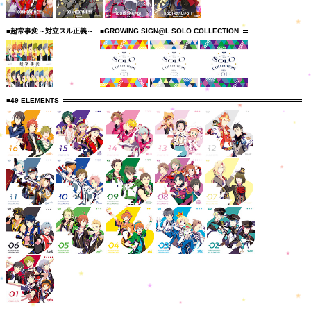
■超常事変～対立スル正義～
■GROWING SIGN@L SOLO COLLECTION
■49 ELEMENTS