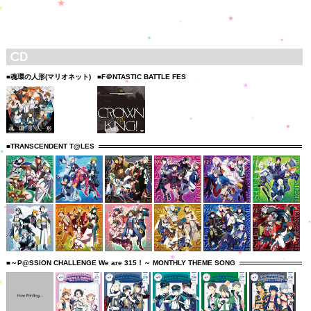
■魂環の人形(マリオネット)
■F＠NTASTIC BATTLE FES
■TRANSCENDENT T@LES
■～P@SSION CHALLENGE We are 315！～ MONTHLY THEME SONG