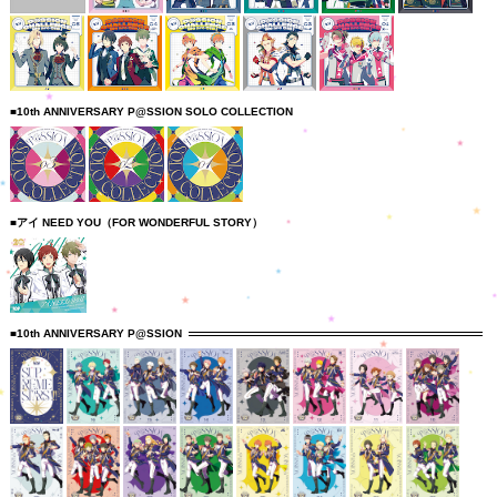
■10th ANNIVERSARY P@SSION SOLO COLLECTION
■アイ NEED YOU（FOR WONDERFUL STORY）
■10th ANNIVERSARY P@SSION