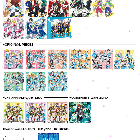
■ORIGIN@L PIECES
■2nd ANNIVERSARY DISC
■Cybernetics Wars ZERO
■SOLO COLLECTION
■Beyond The Dream