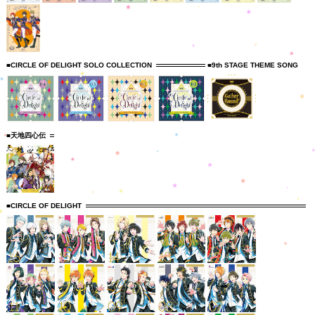
■CIRCLE OF DELIGHT SOLO COLLECTION
■9th STAGE THEME SONG
■天地四心伝
■CIRCLE OF DELIGHT