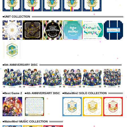
■UNIT COLLECTION
■5th ANNIVERSARY DISC
■Best Game 2
■4th ANNIVERSARY DISC
■WakeMini! SOLO COLLECTION
■WakeMini! MUSIC COLLECTION