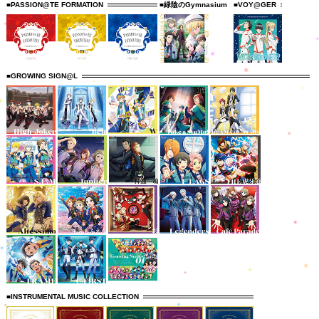
■PASSION@TE FORMATION
■緑陰のGymnasium
■VOY@GER
■GROWING SIGN@L
■INSTRUMENTAL MUSIC COLLECTION