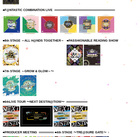
■F@NTASTIC COMBINATION LIVE
■8th STAGE ～ALL H@NDS TOGETHER～
■PASSHIONABLE READING SHOW
■7th STAGE ～GROW & GLOW～〜
■6thLIVE TOUR 〜NEXT DESTIN@TION!〜
■PRODUCER MEETING
■4th STAGE 〜TRE@SURE GATE〜