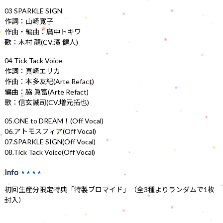
03 SPARKLE SIGN
作詞：山崎寛子
作曲・編曲：廣中トキワ
歌：木村 龍(CV.濱 健人)
04 Tick Tack Voice
作詞：真崎エリカ
作曲：本多友紀(Arte Refact)
編曲：脇 眞富(Arte Refact)
歌：信玄誠司(CV.増元拓也)
05.ONE to DREAM！(Off Vocal)
06.アトモスフィア(Off Vocal)
07.SPARKLE SIGN(Off Vocal)
08.Tick Tack Voice(Off Vocal)
Info
★★★★
初回生産分限定特典「特製ブロマイド」（全3種よりランダムで1枚
封入）