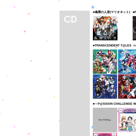
■魂環の人形(マリオネット)
■
■TRANSCENDENT T@LES
■～P@SSION CHALLENGE W