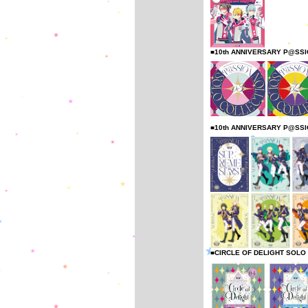
■10th ANNIVERSARY P@SS
■10th ANNIVERSARY P@SS
■CIRCLE OF DELIGHT SOLO