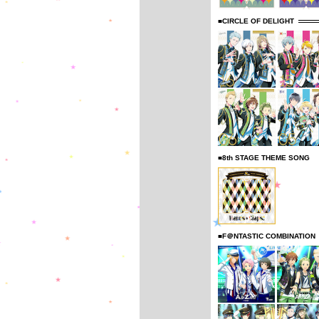
■CIRCLE OF DELIGHT
■8th STAGE THEME SONG
■F＠NTASTIC COMBINATION