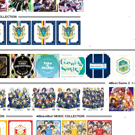
OLLECTION
■Best Game 2
ION
■WakeMini! MUSIC COLLECTION