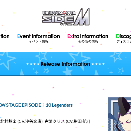
W STAGE EPISODE：10 Legenders
, 北村想楽 (CV.汐谷文康), 古論クリス (CV.駒田 航) ]