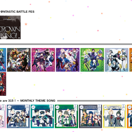
F＠NTASTIC BATTLE FES
e are 315！～ MONTHLY THEME SONG