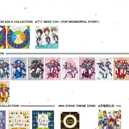
ION SOLO COLLECTION
■アイ NEED YOU（FOR WONDERFUL STORY）
ION
 COLLECTION
■9th STAGE THEME SONG
■天地四心伝