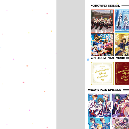
■GROWING SIGN@L
■INSTRUMENTAL MUSIC C
■NEW STAGE EPISODE