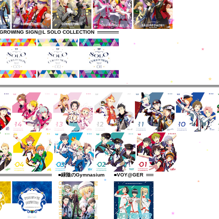
GROWING SIGN@L SOLO COLLECTION
■緑陰のGymnasium
■VOY@GER