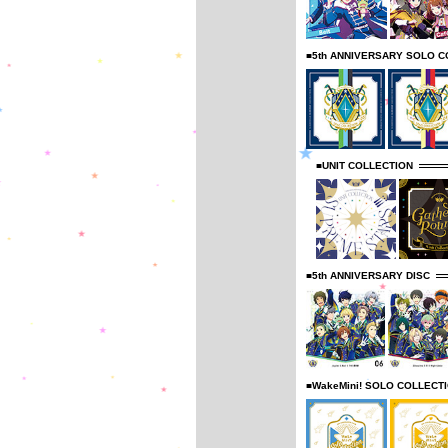
■5th ANNIVERSARY SOLO C
■UNIT COLLECTION
■5th ANNIVERSARY DISC
■WakeMini! SOLO COLLECT