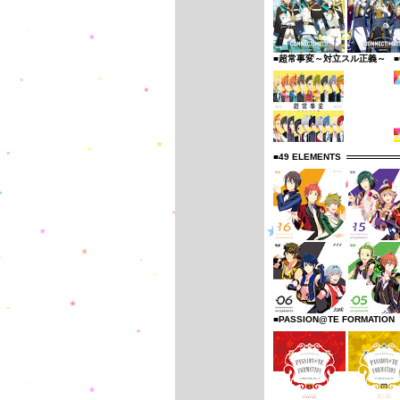
■超常事変～対立スル正義～
■
■49 ELEMENTS
■PASSION@TE FORMATION