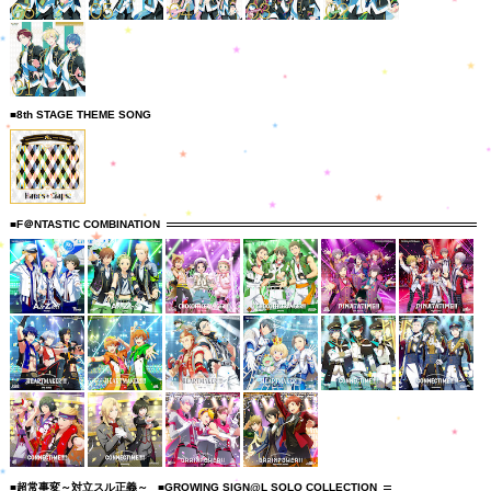
■8th STAGE THEME SONG
■F＠NTASTIC COMBINATION
■超常事変～対立スル正義～
■GROWING SIGN@L SOLO COLLECTION