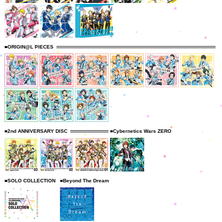
■ORIGIN@L PIECES
■2nd ANNIVERSARY DISC
■Cybernetics Wars ZERO
■SOLO COLLECTION
■Beyond The Dream