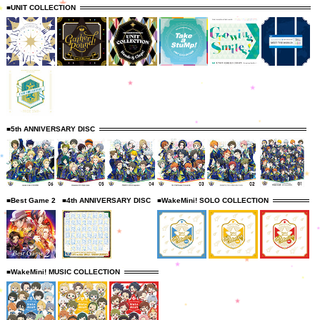
■UNIT COLLECTION
■5th ANNIVERSARY DISC
■Best Game 2
■4th ANNIVERSARY DISC
■WakeMini! SOLO COLLECTION
■WakeMini! MUSIC COLLECTION