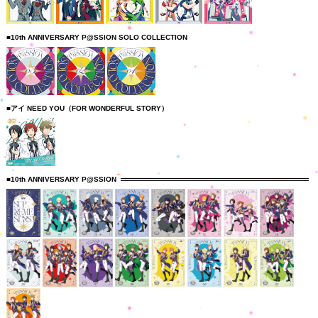
■10th ANNIVERSARY P@SSION SOLO COLLECTION
■アイ NEED YOU（FOR WONDERFUL STORY）
■10th ANNIVERSARY P@SSION