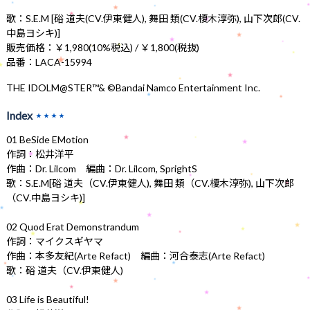
歌：S.E.M [硲 道夫(CV.伊東健人), 舞田 類(CV.榎木淳弥), 山下次郎(CV.
中島ヨシキ)]
販売価格：￥1,980(10%税込) / ￥1,800(税抜)
品番：LACA-15994
THE IDOLM@STER™& ©Bandai Namco Entertainment Inc.
Index
★★★★
01 BeSide EMotion
作詞：松井洋平
作曲：Dr. Lilcom 編曲：Dr. Lilcom, SprightS
歌：S.E.M[硲 道夫（CV.伊東健人), 舞田 類（CV.榎木淳弥), 山下次郎
（CV.中島ヨシキ)]
02 Quod Erat Demonstrandum
作詞：マイクスギヤマ
作曲：本多友紀(Arte Refact) 編曲：河合泰志(Arte Refact)
歌：硲 道夫（CV.伊東健人)
03 Life is Beautiful!