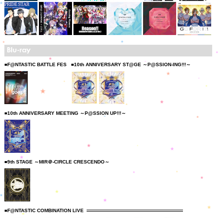
■F@NTASTIC BATTLE FES
■10th ANNIVERSARY ST@GE ～P@SSION-ING!!!～
■10th ANNIVERSARY MEETING ～P@SSION UP!!!～
■9th STAGE ～MIR＠-CIRCLE CRESCENDO～
■F@NTASTIC COMBINATION LIVE