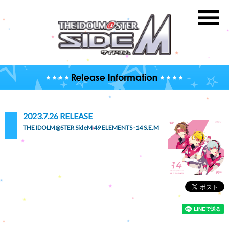
2023.7.26 RELEASE
THE IDOLM@STER SideM 49 ELEMENTS -14 S.E.M