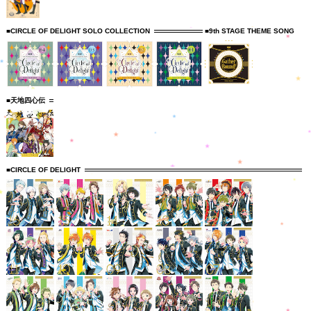
■CIRCLE OF DELIGHT SOLO COLLECTION
■9th STAGE THEME SONG
■天地四心伝
■CIRCLE OF DELIGHT