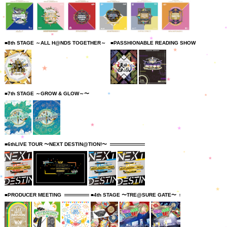
■8th STAGE ～ALL H@NDS TOGETHER～
■PASSHIONABLE READING SHOW
■7th STAGE ～GROW & GLOW～〜
■6thLIVE TOUR 〜NEXT DESTIN@TION!〜
■PRODUCER MEETING
■4th STAGE 〜TRE@SURE GATE〜