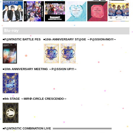
■F@NTASTIC BATTLE FES
■10th ANNIVERSARY ST@GE ～P@SSION-ING!!!～
■10th ANNIVERSARY MEETING ～P@SSION UP!!!～
■9th STAGE ～MIR＠-CIRCLE CRESCENDO～
■F@NTASTIC COMBINATION LIVE