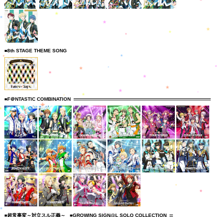
■8th STAGE THEME SONG
■F＠NTASTIC COMBINATION
■超常事変～対立スル正義～
■GROWING SIGN@L SOLO COLLECTION