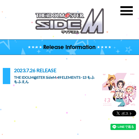
2023.7.26 RELEASE
THE IDOLM@STER SideM 49 ELEMENTS -13 もふ
もふえん