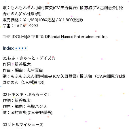
歌：もふもふえん [岡村直央(CV.矢野奨吾), 橘 志狼(CV.古畑恵介), 姫
野かのん(CV.村瀬 歩)]
販売価格：￥1,980(10%税込) / ￥1,800(税抜)
品番：LACA-15993
THE IDOLM@STER™& ©Bandai Namco Entertainment Inc.
Index
★★★★
01もふ・きゅ～と・デイズ☆
作詞：新谷風太
作曲・編曲：志村真白
歌：もふもふえん[岡村直央 (CV.矢野奨吾), 橘 志狼（CV.古畑恵介),姫
野かのん（CV.村瀬 歩)]
02トキメキ・ぷろろーぐ!
作詞：新谷風太
作曲・編曲：光増ハジメ
歌：岡村直央 (CV.矢野奨吾)
03リトルマイシューズ