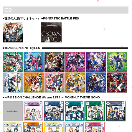
■魂環の人形(マリオネット)
■F＠NTASTIC BATTLE FES
■TRANSCENDENT T@LES
■～P@SSION CHALLENGE We are 315！～ MONTHLY THEME SONG