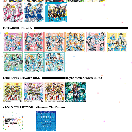
■ORIGIN@L PIECES
■2nd ANNIVERSARY DISC
■Cybernetics Wars ZERO
■SOLO COLLECTION
■Beyond The Dream