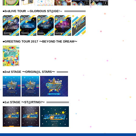
■3rdLIVE TOUR ～GLORIOUS ST@GE!～
■GREETING TOUR 2017 〜BEYOND THE DREAM〜
■2nd STAGE 〜ORIGIN@L STARS〜
■1st STAGE 〜ST@RTING!〜