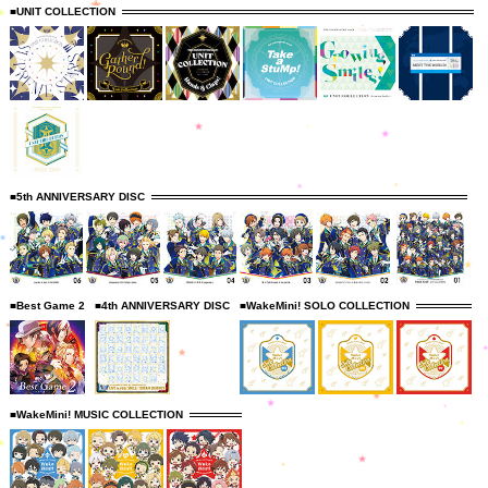
■UNIT COLLECTION
■5th ANNIVERSARY DISC
■Best Game 2
■4th ANNIVERSARY DISC
■WakeMini! SOLO COLLECTION
■WakeMini! MUSIC COLLECTION