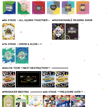
■8th STAGE ～ALL H@NDS TOGETHER～
■PASSHIONABLE READING SHOW
■7th STAGE ～GROW & GLOW～〜
■6thLIVE TOUR 〜NEXT DESTIN@TION!〜
■PRODUCER MEETING
■4th STAGE 〜TRE@SURE GATE〜