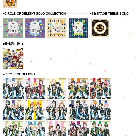
■CIRCLE OF DELIGHT SOLO COLLECTION
■9th STAGE THEME SONG
■天地四心伝
■CIRCLE OF DELIGHT