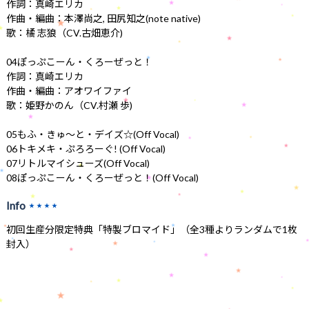
作詞：真崎エリカ
作曲・編曲：本澤尚之, 田尻知之(note native)
歌：橘 志狼（CV.古畑恵介)
04ぽっぷこーん・くろーぜっと！
作詞：真崎エリカ
作曲・編曲：アオワイファイ
歌：姫野かのん（CV.村瀬 歩)
05もふ・きゅ～と・デイズ☆(Off Vocal)
06トキメキ・ぷろろーぐ! (Off Vocal)
07リトルマイシューズ(Off Vocal)
08ぽっぷこーん・くろーぜっと！(Off Vocal)
Info
★★★★
初回生産分限定特典「特製ブロマイド」（全3種よりランダムで1枚
封入）