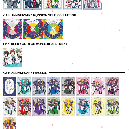
■10th ANNIVERSARY P@SSION SOLO COLLECTION
■アイ NEED YOU（FOR WONDERFUL STORY）
■10th ANNIVERSARY P@SSION