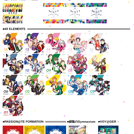
■49 ELEMENTS
■PASSION@TE FORMATION
■緑陰のGymnasium
■VOY@GER