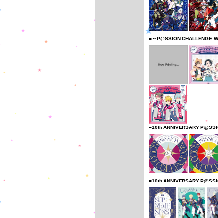
■～P@SSION CHALLENGE W
■10th ANNIVERSARY P@SS
■10th ANNIVERSARY P@SS