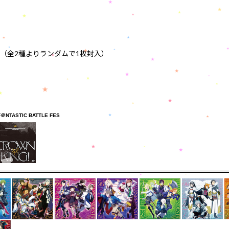
（全2種よりランダムで1枚封入）
F＠NTASTIC BATTLE FES