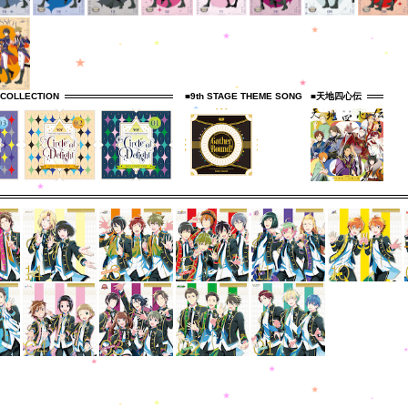
 COLLECTION
■9th STAGE THEME SONG
■天地四心伝