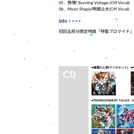
05．熱情! Burning Voltage (Off Vocal)
06．Moon Shape/明鏡止水(Off Vocal)
Info
★★★★
初回生産分限定特典「特製ブロマイド」
■魂環の人形(マリオネット)
■
■TRANSCENDENT T@LES