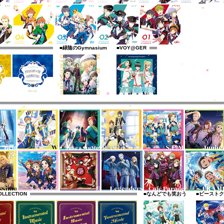
■緑陰のGymnasium
■VOY@GER
OLLECTION
■なんどでも笑おう
■ビースト