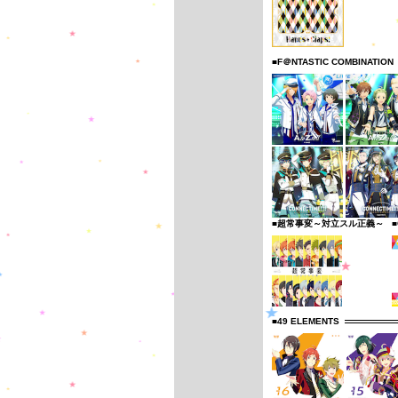
■F＠NTASTIC COMBINATION
■超常事変～対立スル正義～
■
■49 ELEMENTS