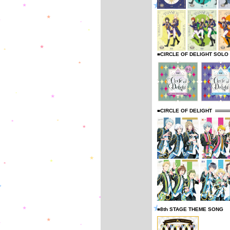
■CIRCLE OF DELIGHT SOLO
■CIRCLE OF DELIGHT
■8th STAGE THEME SONG