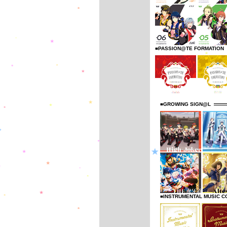
■PASSION@TE FORMATION
■GROWING SIGN@L
■INSTRUMENTAL MUSIC C