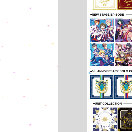
■NEW STAGE EPISODE
■5th ANNIVERSARY SOLO C
■UNIT COLLECTION