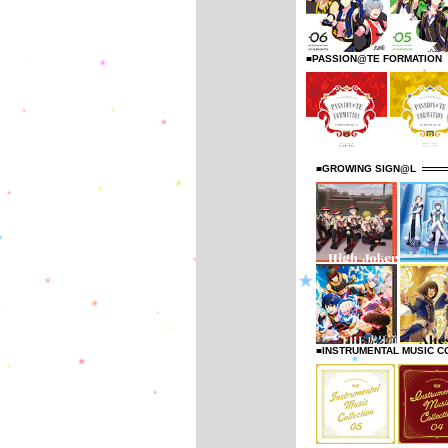
■PASSION@TE FORMATION
■GROWING SIGN@L
■INSTRUMENTAL MUSIC C