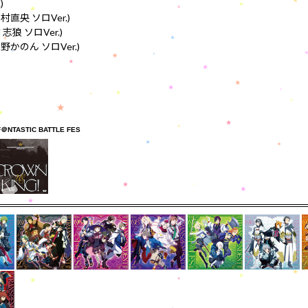
)
直央 ソロVer.)
狼 ソロVer.)
かのん ソロVer.)
F＠NTASTIC BATTLE FES