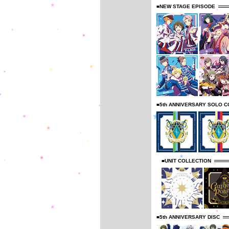
■NEW STAGE EPISODE
■5th ANNIVERSARY SOLO C
■UNIT COLLECTION
■5th ANNIVERSARY DISC