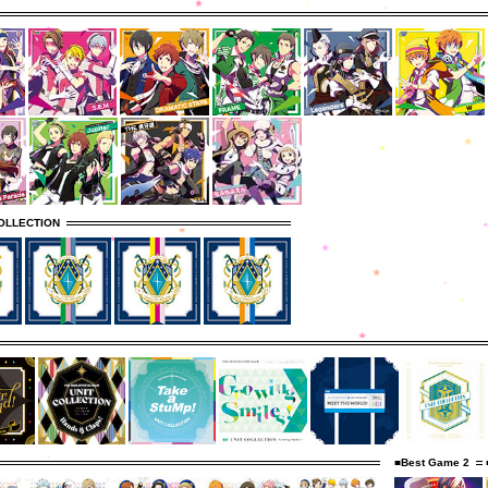
OLLECTION
■Best Game 2