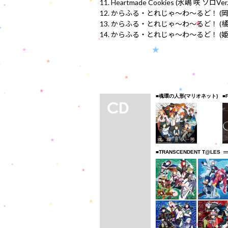
11. Heartmade Cookies (水嶋 咲 ソロVer.
12. からふる・とれじゃ～わ～るど！ (岡村
13. からふる・とれじゃ～わ～るど！ (橘 志
14. からふる・とれじゃ～わ～るど！ (姫野
■魂環の人形(マリオネット)
■
■TRANSCENDENT T@LES