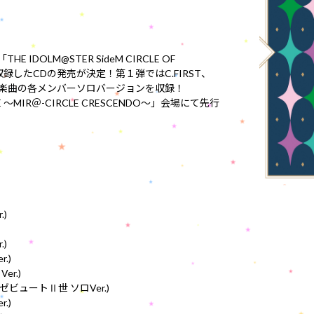
IDOLM@STER SideM CIRCLE OF
収録したCDの発売が決定！第１弾ではC.FIRST、
ふえんの楽曲の各メンバーソロバージョンを収録！
TAGE ～MIR＠-CIRCLE CRESCENDO～」会場にて先行
.)
.)
r.)
er.)
＝ベルゼビュートⅡ世 ソロVer.)
r.)