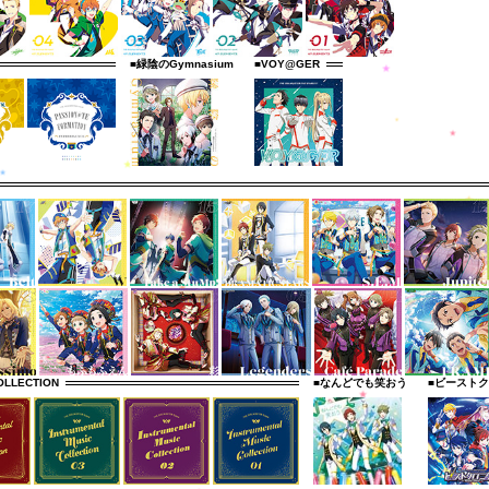
■緑陰のGymnasium
■VOY@GER
OLLECTION
■なんどでも笑おう
■ビースト