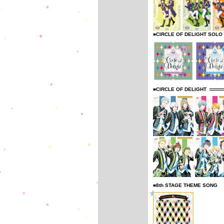
■CIRCLE OF DELIGHT SOLO
■CIRCLE OF DELIGHT
■8th STAGE THEME SONG