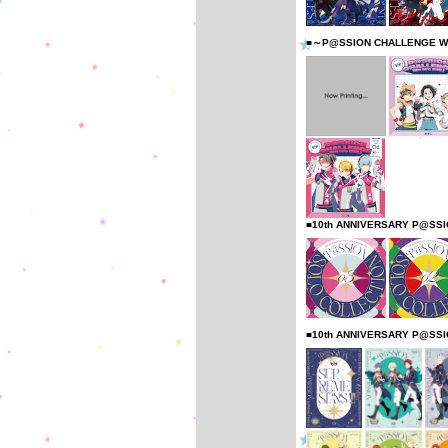
■～P@SSION CHALLENGE W
■10th ANNIVERSARY P@SS
■10th ANNIVERSARY P@SS