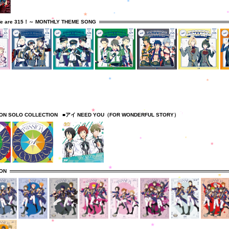
e are 315！～ MONTHLY THEME SONG
ION SOLO COLLECTION
■アイ NEED YOU（FOR WONDERFUL STORY）
ION