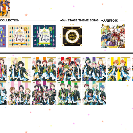
 COLLECTION
■9th STAGE THEME SONG
■天地四心伝