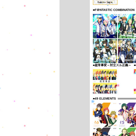
■F＠NTASTIC COMBINATION
■超常事変～対立スル正義～
■
■49 ELEMENTS