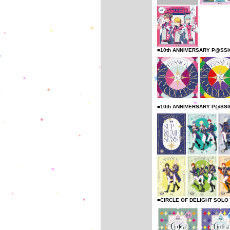
■10th ANNIVERSARY P@SS
■10th ANNIVERSARY P@SS
■CIRCLE OF DELIGHT SOLO