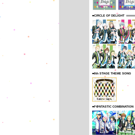
■CIRCLE OF DELIGHT
■8th STAGE THEME SONG
■F＠NTASTIC COMBINATION