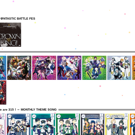
F＠NTASTIC BATTLE FES
e are 315！～ MONTHLY THEME SONG