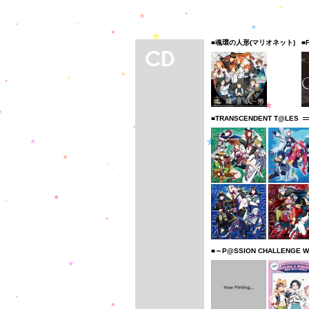
■魂環の人形(マリオネット)
■
■TRANSCENDENT T@LES
■～P@SSION CHALLENGE W