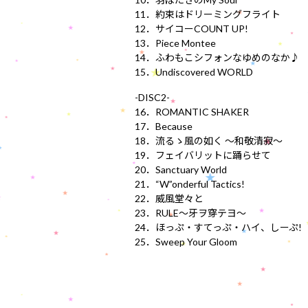
11．約束はドリーミングフライト
12．サイコーCOUNT UP!
13．Piece Montee
14．ふわもこシフォンなゆめのなか♪
15．Undiscovered WORLD
-DISC2-
16．ROMANTIC SHAKER
17．Because
18．流るゝ風の如く ～和敬清寂～
19．フェイバリットに踊らせて
20．Sanctuary World
21．“W”onderful Tactics!
22．威風堂々と
23．RULE～牙ヲ穿テヨ～
24．ほっぷ・すてっぷ・ハイ、しーぷ!
25．Sweep Your Gloom