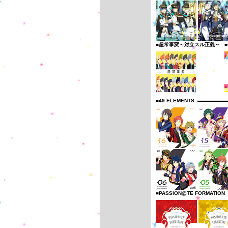
■超常事変～対立スル正義～
■
■49 ELEMENTS
■PASSION@TE FORMATION