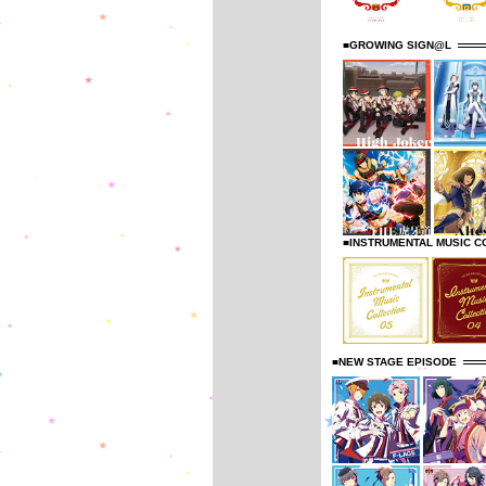
■GROWING SIGN@L
■INSTRUMENTAL MUSIC C
■NEW STAGE EPISODE