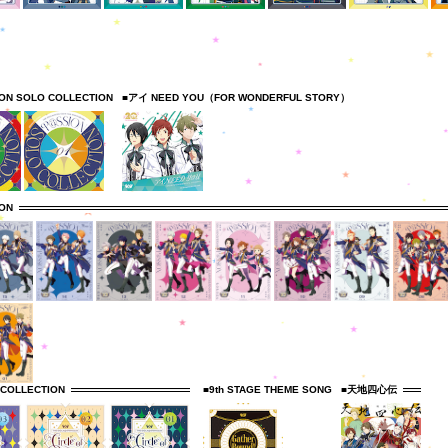
ION SOLO COLLECTION
■アイ NEED YOU（FOR WONDERFUL STORY）
ION
 COLLECTION
■9th STAGE THEME SONG
■天地四心伝