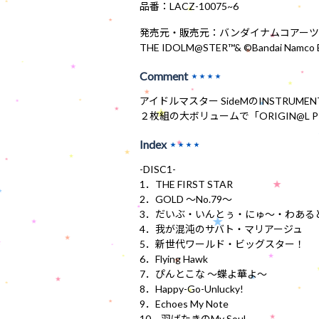
品番：LACZ-10075~6
発売元・販売元：バンダイナムコアーツ
THE IDOLM@STER™& ©Bandai Namco En
Comment
★★★★
アイドルマスター SideMのINSTRUM
２枚組の大ボリュームで「ORIGIN@L P
Index
★★★★
-DISC1-
1．THE FIRST STAR
2．GOLD ～No.79～
3．だいぶ・いんとぅ・にゅ～・わある
4．我が混沌のサバト・マリアージュ
5．新世代ワールド・ビッグスター！
6．Flying Hawk
7．ぴんとこな ～蝶よ華よ～
8．Happy-Go-Unlucky!
9．Echoes My Note
10．羽ばたきのMy Soul