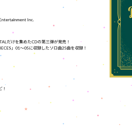
tertainment Inc.
ENTALだけを集めたCDの第三弾が発売！
IECES」01〜05に収録したソロ曲25曲を収録！
ど！