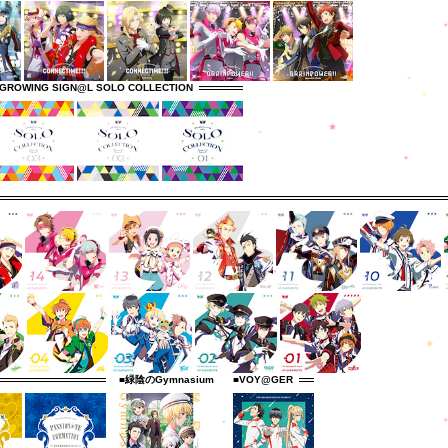
GROWING SIGN@L SOLO COLLECTION
■緑陰のGymnasium
■VOY@GER