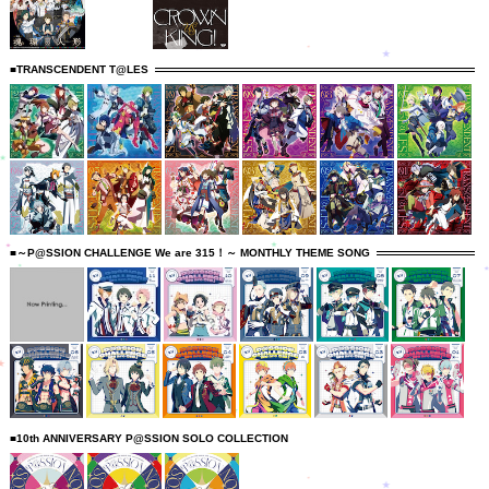
■TRANSCENDENT T@LES
■～P@SSION CHALLENGE We are 315！～ MONTHLY THEME SONG
■10th ANNIVERSARY P@SSION SOLO COLLECTION