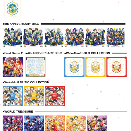
■5th ANNIVERSARY DISC
■Best Game 2
■4th ANNIVERSARY DISC
■WakeMini! SOLO COLLECTION
■WakeMini! MUSIC COLLECTION
■WORLD TRE@SURE