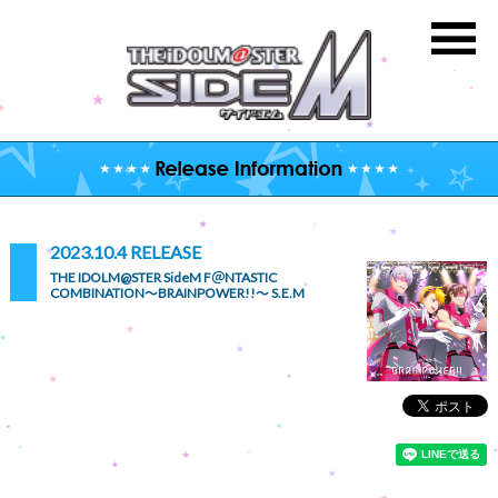
2023.10.4 RELEASE
THE IDOLM@STER SideM F＠NTASTIC
COMBINATION～BRAINPOWER!!～ S.E.M