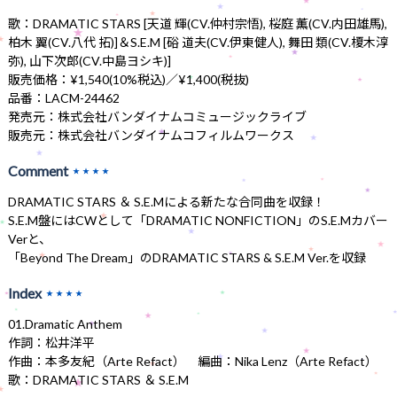
歌：DRAMATIC STARS [天道 輝(CV.仲村宗悟), 桜庭 薫(CV.内田雄馬),
柏木 翼(CV.八代 拓)]＆S.E.M [硲 道夫(CV.伊東健人), 舞田 類(CV.榎木淳
弥), 山下次郎(CV.中島ヨシキ)]
販売価格：¥1,540(10%税込)／¥1,400(税抜)
品番：LACM-24462
発売元：株式会社バンダイナムコミュージックライブ
販売元：株式会社バンダイナムコフィルムワークス
Comment
★★★★
DRAMATIC STARS ＆ S.E.Mによる新たな合同曲を収録！
S.E.M盤にはCWとして「DRAMATIC NONFICTION」のS.E.Mカバー
Verと、
「Beyond The Dream」のDRAMATIC STARS & S.E.M Ver.を収録
Index
★★★★
01.Dramatic Anthem
作詞：松井洋平
作曲：本多友紀（Arte Refact） 編曲：Nika Lenz（Arte Refact）
歌：DRAMATIC STARS ＆ S.E.M