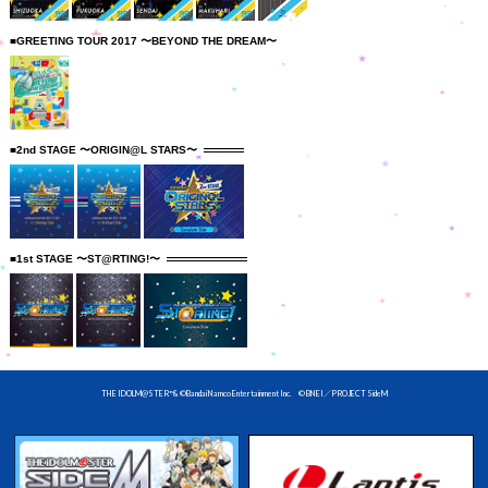
■GREETING TOUR 2017 〜BEYOND THE DREAM〜
■2nd STAGE 〜ORIGIN@L STARS〜
■1st STAGE 〜ST@RTING!〜
THE IDOLM@STER™& ©Bandai Namco Entertainment Inc. © BNEI／PROJECT SideM