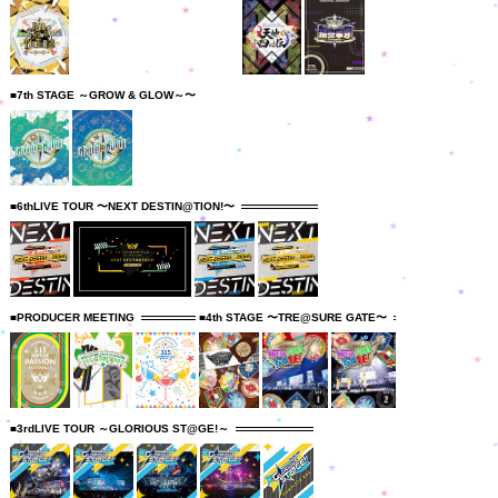
■7th STAGE ～GROW & GLOW～〜
■6thLIVE TOUR 〜NEXT DESTIN@TION!〜
■PRODUCER MEETING
■4th STAGE 〜TRE@SURE GATE〜
■3rdLIVE TOUR ～GLORIOUS ST@GE!～