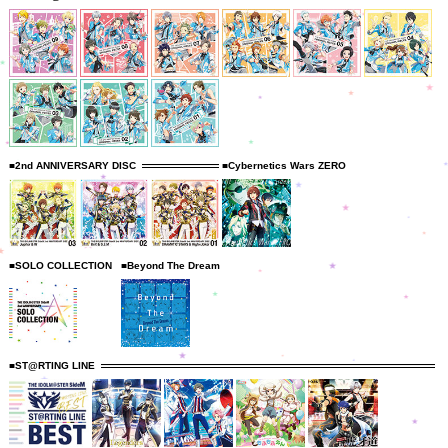
■2nd ANNIVERSARY DISC
■Cybernetics Wars ZERO
■SOLO COLLECTION
■Beyond The Dream
■ST@RTING LINE