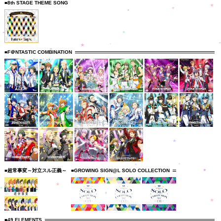
■8th STAGE THEME SONG
■F＠NTASTIC COMBINATION
■超常事変～対立スル正義～
■GROWING SIGN@L SOLO COLLECTION
■49 ELEMENTS