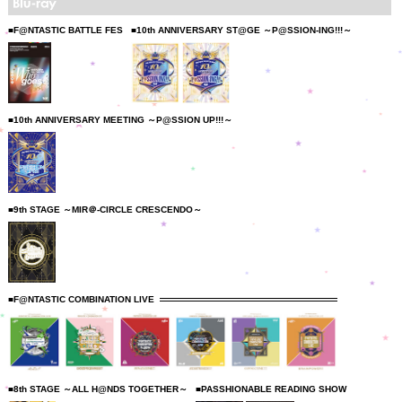
■F@NTASTIC BATTLE FES
■10th ANNIVERSARY ST@GE ～P@SSION-ING!!!～
■10th ANNIVERSARY MEETING ～P@SSION UP!!!～
■9th STAGE ～MIR＠-CIRCLE CRESCENDO～
■F@NTASTIC COMBINATION LIVE
■8th STAGE ～ALL H@NDS TOGETHER～
■PASSHIONABLE READING SHOW