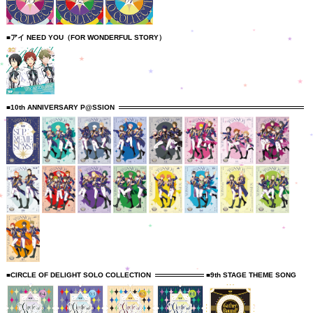
■アイ NEED YOU（FOR WONDERFUL STORY）
■10th ANNIVERSARY P@SSION
■CIRCLE OF DELIGHT SOLO COLLECTION
■9th STAGE THEME SONG