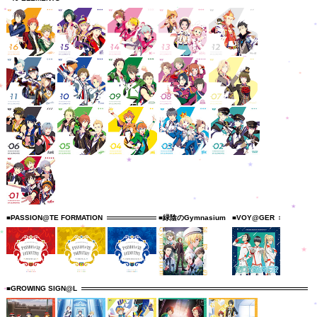
■PASSION@TE FORMATION
■緑陰のGymnasium
■VOY@GER
■GROWING SIGN@L