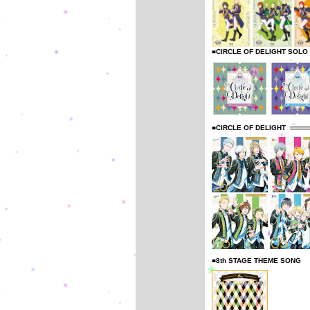
■CIRCLE OF DELIGHT SOLO
■CIRCLE OF DELIGHT
■8th STAGE THEME SONG