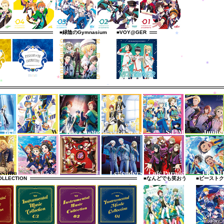
■緑陰のGymnasium
■VOY@GER
OLLECTION
■なんどでも笑おう
■ビースト