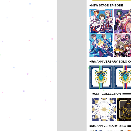
■NEW STAGE EPISODE
■5th ANNIVERSARY SOLO C
■UNIT COLLECTION
■5th ANNIVERSARY DISC