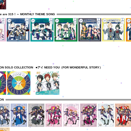
e are 315！～ MONTHLY THEME SONG
ION SOLO COLLECTION
■アイ NEED YOU（FOR WONDERFUL STORY）
ION