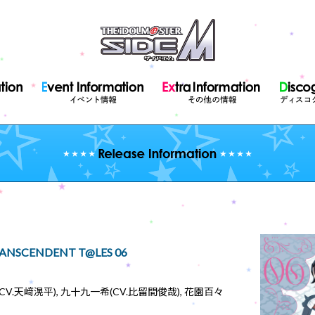
RANSCENDENT T@LES 06
CV.天﨑滉平), 九十九一希(CV.比留間俊哉), 花園百々