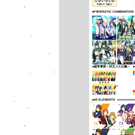
■F＠NTASTIC COMBINATION
■超常事変～対立スル正義～
■
■49 ELEMENTS