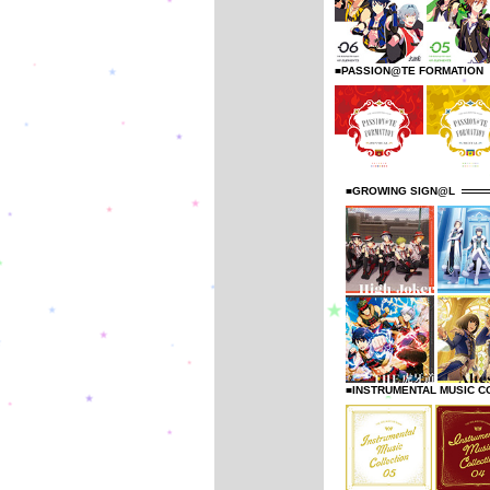
■PASSION@TE FORMATION
■GROWING SIGN@L
■INSTRUMENTAL MUSIC C