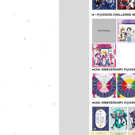
■～P@SSION CHALLENGE W
■10th ANNIVERSARY P@SS
■10th ANNIVERSARY P@SS