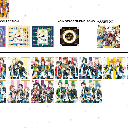
 COLLECTION
■9th STAGE THEME SONG
■天地四心伝