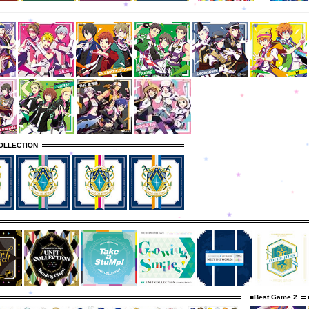
OLLECTION
■Best Game 2