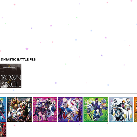
.）
.）
.）
F＠NTASTIC BATTLE FES